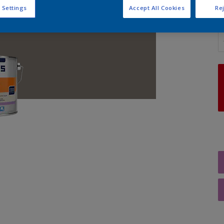
 Settings
Accept All Cookies
Rej
A