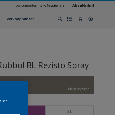
consumenten
professionals
Verkooppunten
Rubbol BL Rezisto Spray
E4.05.45
Kleur wijzigen
e site
rootte
2,5 L
5 L