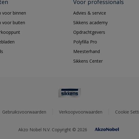
ten
Voor professionals
 voor binnen
Advies & service
 voor buiten
Sikkens academy
erkooppunt
Opdrachtgevers
ebladen
Polyfilla Pro
ds
Meesterhand
Sikkens Center
Gebruiksvoorwaarden
Verkoopvoorwaarden
Cookie Sett
Akzo Nobel N.V. Copyright © 2026