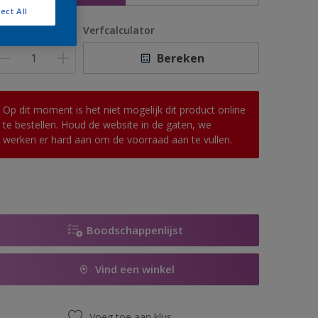
ect All
antal
Verfcalculator
Bereken
Op dit moment is het niet mogelijk dit product online
te bestellen. Houd de website in de gaten, we
werken er hard aan om de voorraad aan te vullen.
Boodschappenlijst
Vind een winkel
Voeg toe aan klus