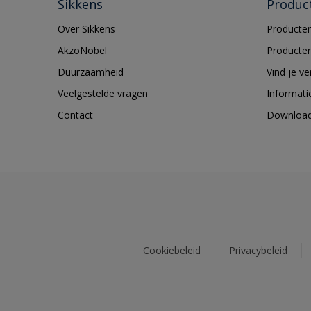
Sikkens
Produc
Over Sikkens
Producten
AkzoNobel
Producten
Duurzaamheid
Vind je v
Veelgestelde vragen
Informati
Contact
Downloa
Cookiebeleid
Privacybeleid