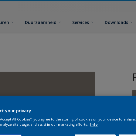
euren
Duurzaamheid
Services
Downloads
ct your privacy.
 “Accept All Cookies”, you agree to the storing of cookies on your device to enhanc
G
analyze site usage, and assist in our marketing efforts.
Info