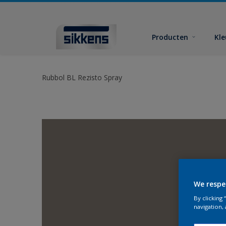
Producten
Kl
Rubbol BL Rezisto Spray
We respe
By clicking
navigation, 