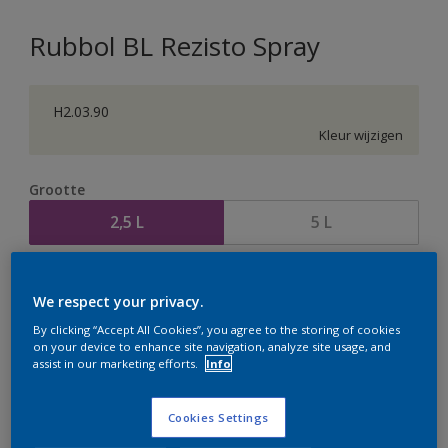
Rubbol BL Rezisto Spray
H2.03.90
Kleur wijzigen
Grootte
2,5 L
5 L
Aantal
Verfcalculator
We respect your privacy.
Bereken
By clicking “Accept All Cookies”, you agree to the storing of cookies
on your device to enhance site navigation, analyze site usage, and
assist in our marketing efforts.
Info
Op dit moment is het niet mogelijk dit product online
te bestellen. Houd de website in de gaten, we werken
Cookies Settings
er hard aan om de voorraad aan te vullen.