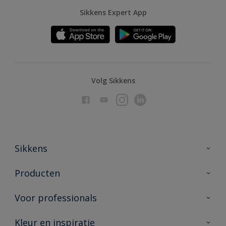
Sikkens Expert App
Volg Sikkens
Sikkens
Over Sikkens
Producten
AkzoNobel
Producten voor binnen
Voor professionals
Duurzaamheid
Producten voor buiten
Veelgestelde vragen
Advies & service
Kleur en inspiratie
Vind je verkooppunt