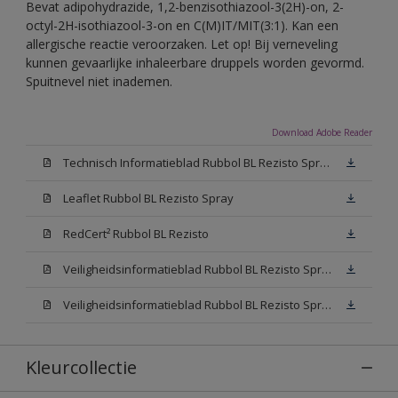
Bevat adipohydrazide, 1,2-benzisothiazool-3(2H)-on, 2-
octyl-2H-isothiazool-3-on en C(M)IT/MIT(3:1). Kan een
allergische reactie veroorzaken. Let op! Bij verneveling
kunnen gevaarlijke inhaleerbare druppels worden gevormd.
Spuitnevel niet inademen.
Download Adobe Reader
Technisch Informatieblad Rubbol BL Rezisto Spray (PDF)
Leaflet Rubbol BL Rezisto Spray
RedCert² Rubbol BL Rezisto
Veiligheidsinformatieblad Rubbol BL Rezisto Spray W05 (MSDS)
Veiligheidsinformatieblad Rubbol BL Rezisto Spray N00 (MSDS)
Kleurcollectie