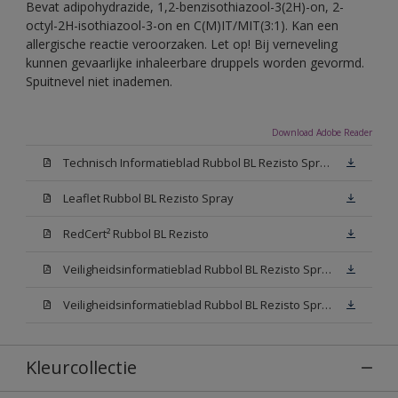
Bevat adipohydrazide, 1,2-benzisothiazool-3(2H)-on, 2-
octyl-2H-isothiazool-3-on en C(M)IT/MIT(3:1). Kan een
allergische reactie veroorzaken. Let op! Bij verneveling
kunnen gevaarlijke inhaleerbare druppels worden gevormd.
Spuitnevel niet inademen.
Download Adobe Reader
Technisch Informatieblad Rubbol BL Rezisto Spray (PDF)
Leaflet Rubbol BL Rezisto Spray
RedCert² Rubbol BL Rezisto
Veiligheidsinformatieblad Rubbol BL Rezisto Spray W05 (MSDS)
Veiligheidsinformatieblad Rubbol BL Rezisto Spray N00 (MSDS)
Kleurcollectie