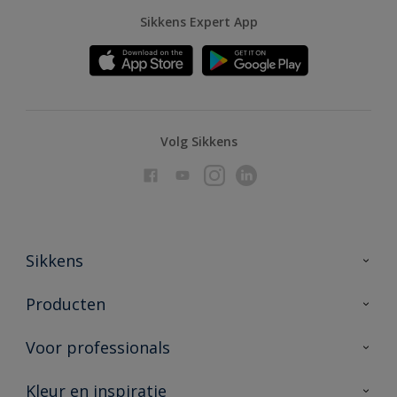
Sikkens Expert App
Volg Sikkens
Sikkens
Over Sikkens
Producten
AkzoNobel
Producten voor binnen
Voor professionals
Duurzaamheid
Producten voor buiten
Veelgestelde vragen
Advies & service
Kleur en inspiratie
Vind je verkooppunt