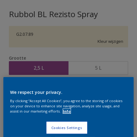
Rubbol BL Rezisto Spray
G2.07.89
Kleur wijzigen
Grootte
2,5 L
5 L
Aantal
Verfcalculator
We respect your privacy.
Bereken
By clicking “Accept All Cookies”, you agree to the storing of cookies
on your device to enhance site navigation, analyze site usage, and
assist in our marketing efforts.
Info
Op dit moment is het niet mogelijk dit product online
te bestellen. Houd de website in de gaten, we werken
Cookies Settings
er hard aan om de voorraad aan te vullen.