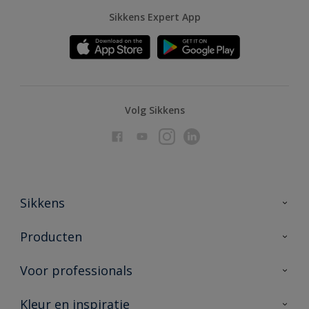
Sikkens Expert App
Volg Sikkens
Sikkens
Over Sikkens
Producten
AkzoNobel
Producten voor binnen
Voor professionals
Duurzaamheid
Producten voor buiten
Veelgestelde vragen
Advies & service
Kleur en inspiratie
Vind je verkooppunt