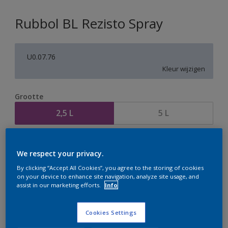
Rubbol BL Rezisto Spray
U0.07.76
Kleur wijzigen
Grootte
2,5 L
5 L
Aantal
Verfcalculator
We respect your privacy.
Bereken
By clicking “Accept All Cookies”, you agree to the storing of cookies
on your device to enhance site navigation, analyze site usage, and
assist in our marketing efforts.
Info
Op dit moment is het niet mogelijk dit product online
te bestellen. Houd de website in de gaten, we werken
Cookies Settings
er hard aan om de voorraad aan te vullen.