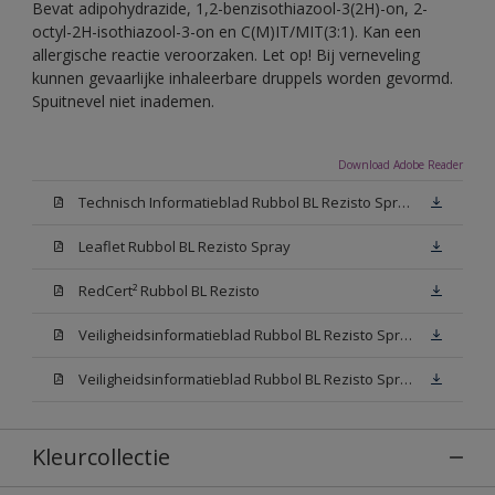
Bevat adipohydrazide, 1,2-benzisothiazool-3(2H)-on, 2-
octyl-2H-isothiazool-3-on en C(M)IT/MIT(3:1). Kan een
allergische reactie veroorzaken. Let op! Bij verneveling
kunnen gevaarlijke inhaleerbare druppels worden gevormd.
Spuitnevel niet inademen.
Download Adobe Reader
Technisch Informatieblad Rubbol BL Rezisto Spray (PDF)
Leaflet Rubbol BL Rezisto Spray
RedCert² Rubbol BL Rezisto
Veiligheidsinformatieblad Rubbol BL Rezisto Spray W05 (MSDS)
Veiligheidsinformatieblad Rubbol BL Rezisto Spray N00 (MSDS)
Kleurcollectie