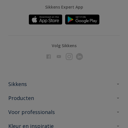
Sikkens Expert App
Volg Sikkens
Sikkens
Over Sikkens
Producten
AkzoNobel
Producten voor binnen
Voor professionals
Duurzaamheid
Producten voor buiten
Veelgestelde vragen
Advies & service
Kleur en inspiratie
Vind je verkooppunt