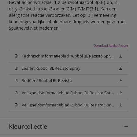
Bevat adipohydrazide, 1,2-benzisothiazool-3(2H)-on, 2-
octyl-2H-isothiazool-3-on en C(M)IT/MIT(3:1). Kan een
allergische reactie veroorzaken. Let op! Bij verneveling
kunnen gevaarlijke inhaleerbare druppels worden gevormd.
Spuitnevel niet inademen.
Download Adobe Reader
Technisch Informatieblad Rubbol BL Rezisto Spray (PDF)
Leaflet Rubbol BL Rezisto Spray
RedCert² Rubbol BL Rezisto
Veiligheidsinformatieblad Rubbol BL Rezisto Spray W05 (MSDS)
Veiligheidsinformatieblad Rubbol BL Rezisto Spray N00 (MSDS)
Kleurcollectie