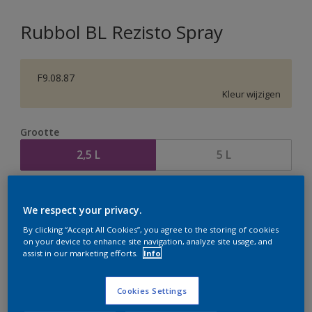
Rubbol BL Rezisto Spray
F9.08.87
Kleur wijzigen
Grootte
2,5 L
5 L
Aantal
Verfcalculator
We respect your privacy.
Bereken
By clicking “Accept All Cookies”, you agree to the storing of cookies
on your device to enhance site navigation, analyze site usage, and
assist in our marketing efforts.
Info
Op dit moment is het niet mogelijk dit product online
te bestellen. Houd de website in de gaten, we werken
Cookies Settings
er hard aan om de voorraad aan te vullen.