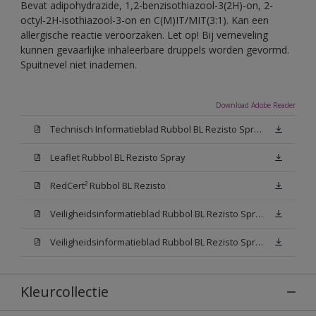
Bevat adipohydrazide, 1,2-benzisothiazool-3(2H)-on, 2-
octyl-2H-isothiazool-3-on en C(M)IT/MIT(3:1). Kan een
allergische reactie veroorzaken. Let op! Bij verneveling
kunnen gevaarlijke inhaleerbare druppels worden gevormd.
Spuitnevel niet inademen.
Download Adobe Reader
Technisch Informatieblad Rubbol BL Rezisto Spray (PDF)
Leaflet Rubbol BL Rezisto Spray
RedCert² Rubbol BL Rezisto
Veiligheidsinformatieblad Rubbol BL Rezisto Spray W05 (MSDS)
Veiligheidsinformatieblad Rubbol BL Rezisto Spray N00 (MSDS)
Kleurcollectie