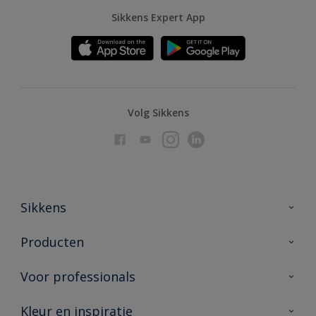
Sikkens Expert App
Volg Sikkens
Sikkens
Over Sikkens
Producten
AkzoNobel
Producten voor binnen
Voor professionals
Duurzaamheid
Producten voor buiten
Veelgestelde vragen
Advies & service
Kleur en inspiratie
Vind je verkooppunt