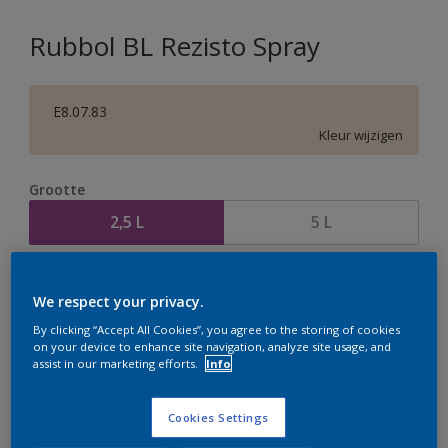
Rubbol BL Rezisto Spray
E8.07.83
Kleur wijzigen
Grootte
2,5 L
5 L
Aantal
Verfcalculator
We respect your privacy.
Bereken
By clicking “Accept All Cookies”, you agree to the storing of cookies
on your device to enhance site navigation, analyze site usage, and
assist in our marketing efforts.
Info
Op dit moment is het niet mogelijk dit product online
te bestellen. Houd de website in de gaten, we werken
Cookies Settings
er hard aan om de voorraad aan te vullen.