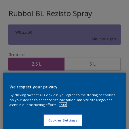
Rubbol BL Rezisto Spray
W0.25.50
Kleur wijzigen
Grootte
2,5 L
5 L
Aantal
Verfcalculator
We respect your privacy.
Bereken
By clicking “Accept All Cookies”, you agree to the storing of cookies
on your device to enhance site navigation, analyze site usage, and
assist in our marketing efforts.
Info
Op dit moment is het niet mogelijk dit product online
te bestellen. Houd de website in de gaten, we werken
Cookies Settings
er hard aan om de voorraad aan te vullen.