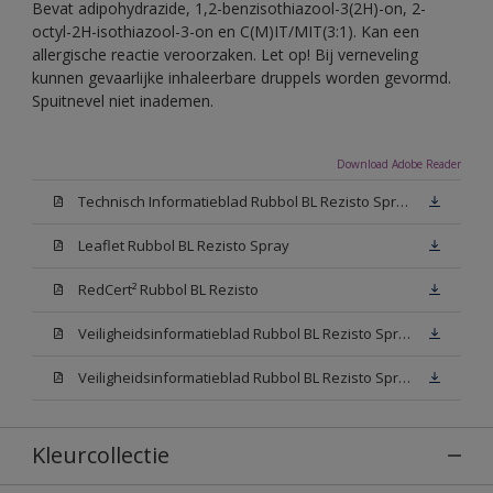
Bevat adipohydrazide, 1,2-benzisothiazool-3(2H)-on, 2-
octyl-2H-isothiazool-3-on en C(M)IT/MIT(3:1). Kan een
allergische reactie veroorzaken. Let op! Bij verneveling
kunnen gevaarlijke inhaleerbare druppels worden gevormd.
Spuitnevel niet inademen.
Download Adobe Reader
Technisch Informatieblad Rubbol BL Rezisto Spray (PDF)
Leaflet Rubbol BL Rezisto Spray
RedCert² Rubbol BL Rezisto
Veiligheidsinformatieblad Rubbol BL Rezisto Spray W05 (MSDS)
Veiligheidsinformatieblad Rubbol BL Rezisto Spray N00 (MSDS)
Kleurcollectie