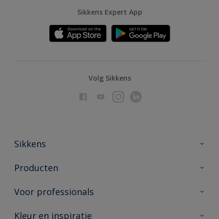
Sikkens Expert App
Volg Sikkens
Sikkens
Over Sikkens
Producten
AkzoNobel
Producten voor binnen
Voor professionals
Duurzaamheid
Producten voor buiten
Veelgestelde vragen
Advies & service
Kleur en inspiratie
Vind je verkooppunt