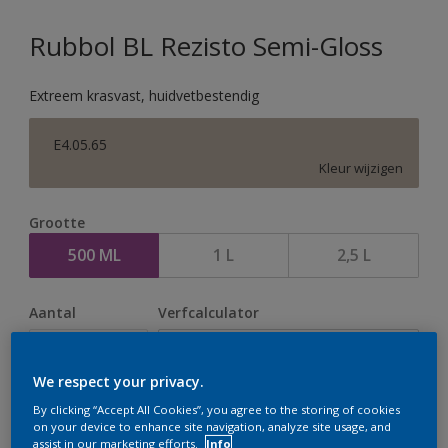
Rubbol BL Rezisto Semi-Gloss
Extreem krasvast, huidvetbestendig
E4.05.65
Kleur wijzigen
Grootte
500 ML
1 L
2,5 L
Aantal
Verfcalculator
Bereken
We respect your privacy.
By clicking “Accept All Cookies”, you agree to the storing of cookies
Op dit moment is het niet mogelijk dit product online
on your device to enhance site navigation, analyze site usage, and
assist in our marketing efforts.
Info
te bestellen. Houd de website in de gaten, we werken