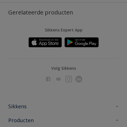
Gerelateerde producten
Sikkens Expert App
Volg Sikkens
Sikkens
Over Sikkens
Producten
AkzoNobel