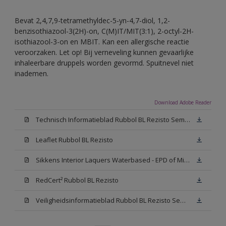
Bevat 2,4,7,9-tetramethyldec-5-yn-4,7-diol, 1,2-
benzisothiazool-3(2H)-on, C(M)IT/MIT(3:1), 2-octyl-2H-
isothiazool-3-on en MBIT. Kan een allergische reactie
veroorzaken. Let op! Bij verneveling kunnen gevaarlijke
inhaleerbare druppels worden gevormd. Spuitnevel niet
inademen.
Download Adobe Reader
Technisch Informatieblad Rubbol BL Rezisto Semi-Gloss (New Livery) (PDF)
Leaflet Rubbol BL Rezisto
Sikkens Interior Laquers Waterbased - EPD of Milieuproductverklaring
RedCert² Rubbol BL Rezisto
Veiligheidsinformatieblad Rubbol BL Rezisto Semi-Gloss N00 (MSDS)