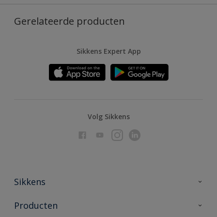
Gerelateerde producten
Sikkens Expert App
Volg Sikkens
Sikkens
Over Sikkens
Producten
AkzoNobel