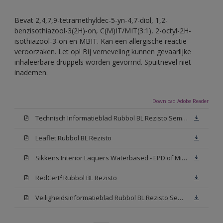
Bevat 2,4,7,9-tetramethyldec-5-yn-4,7-diol, 1,2-
benzisothiazool-3(2H)-on, C(M)IT/MIT(3:1), 2-octyl-2H-
isothiazool-3-on en MBIT. Kan een allergische reactie
veroorzaken. Let op! Bij verneveling kunnen gevaarlijke
inhaleerbare druppels worden gevormd. Spuitnevel niet
inademen.
Download Adobe Reader
Technisch Informatieblad Rubbol BL Rezisto Semi-Gloss (New Livery) (PDF)
Leaflet Rubbol BL Rezisto
Sikkens Interior Laquers Waterbased - EPD of Milieuproductverklaring
RedCert² Rubbol BL Rezisto
Veiligheidsinformatieblad Rubbol BL Rezisto Semi-Gloss N00 (MSDS)