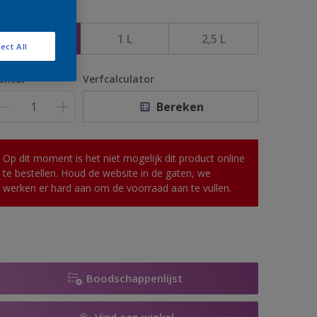
rootte
500 ML
1 L
2,5 L
ect All
antal
Verfcalculator
Bereken
Op dit moment is het niet mogelijk dit product online
te bestellen. Houd de website in de gaten, we
werken er hard aan om de voorraad aan te vullen.
Boodschappenlijst