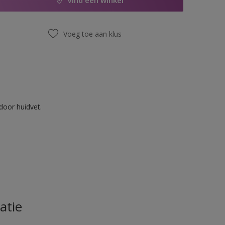
Vind een winkel
Voeg toe aan klus
door huidvet.
atie