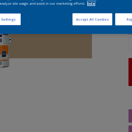
analyze site usage, and assist in our marketing efforts.
Info
G
 Settings
Accept All Cookies
Rej
A