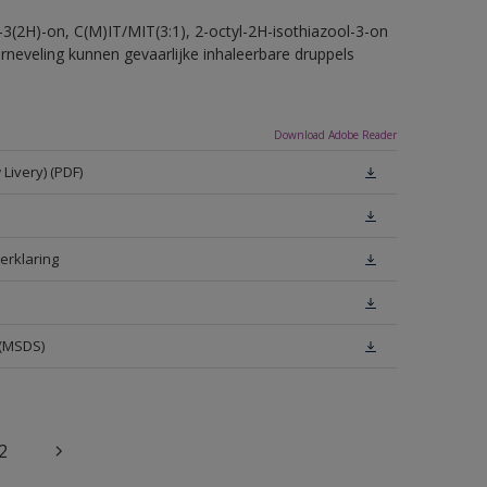
-3(2H)-on, C(M)IT/MIT(3:1), 2-octyl-2H-isothiazool-3-on
erneveling kunnen gevaarlijke inhaleerbare druppels
Download Adobe Reader
Livery) (PDF)
erklaring
 (MSDS)
2