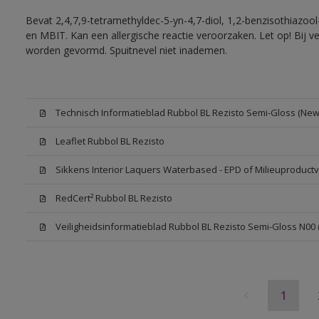
Bevat 2,4,7,9-tetramethyldec-5-yn-4,7-diol, 1,2-benzisothiazool
en MBIT. Kan een allergische reactie veroorzaken. Let op! Bij v
worden gevormd. Spuitnevel niet inademen.
Technisch Informatieblad Rubbol BL Rezisto Semi-Gloss (New 
Leaflet Rubbol BL Rezisto
Sikkens Interior Laquers Waterbased - EPD of Milieuproductv
RedCert² Rubbol BL Rezisto
Veiligheidsinformatieblad Rubbol BL Rezisto Semi-Gloss N00
1