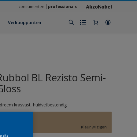
consumenten
professionals
Verkooppunten
Rubbol BL Rezisto Semi-
Gloss
xtreem krasvast, huidvetbestendig
F0.17.64
Kleur wijzigen
e site