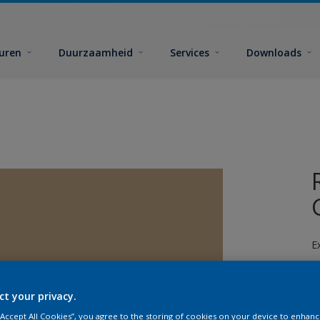
euren
Duurzaamheid
Services
Downloads
E
ct your privacy.
 “Accept All Cookies”, you agree to the storing of cookies on your device to enhanc