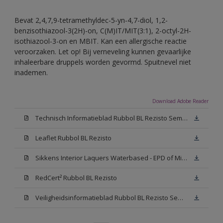
Bevat 2,4,7,9-tetramethyldec-5-yn-4,7-diol, 1,2-
benzisothiazool-3(2H)-on, C(M)IT/MIT(3:1), 2-octyl-2H-
isothiazool-3-on en MBIT. Kan een allergische reactie
veroorzaken. Let op! Bij verneveling kunnen gevaarlijke
inhaleerbare druppels worden gevormd. Spuitnevel niet
inademen.
Download Adobe Reader
Technisch Informatieblad Rubbol BL Rezisto Semi-Gloss (New Livery) (PDF)
Leaflet Rubbol BL Rezisto
Sikkens Interior Laquers Waterbased - EPD of Milieuproductverklaring
RedCert² Rubbol BL Rezisto
Veiligheidsinformatieblad Rubbol BL Rezisto Semi-Gloss N00 (MSDS)