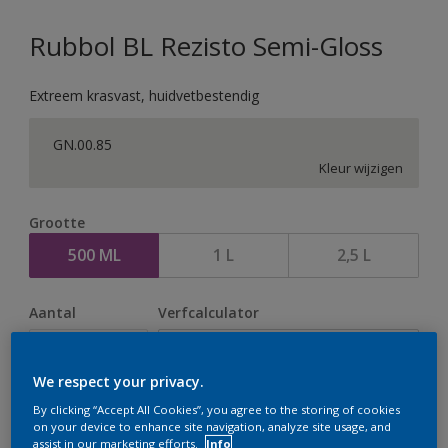
Rubbol BL Rezisto Semi-Gloss
Extreem krasvast, huidvetbestendig
GN.00.85
Kleur wijzigen
Grootte
500 ML
1 L
2,5 L
Aantal
Verfcalculator
Bereken
We respect your privacy.
By clicking “Accept All Cookies”, you agree to the storing of cookies
Op dit moment is het niet mogelijk dit product online
on your device to enhance site navigation, analyze site usage, and
assist in our marketing efforts.
Info
te bestellen. Houd de website in de gaten, we werken