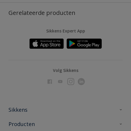
Gerelateerde producten
Sikkens Expert App
Volg Sikkens
Sikkens
Over Sikkens
Producten
AkzoNobel