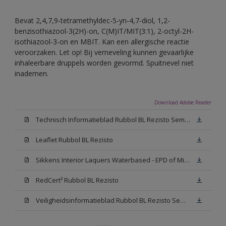
Bevat 2,4,7,9-tetramethyldec-5-yn-4,7-diol, 1,2-
benzisothiazool-3(2H)-on, C(M)IT/MIT(3:1), 2-octyl-2H-
isothiazool-3-on en MBIT. Kan een allergische reactie
veroorzaken. Let op! Bij verneveling kunnen gevaarlijke
inhaleerbare druppels worden gevormd. Spuitnevel niet
inademen.
Download Adobe Reader
Technisch Informatieblad Rubbol BL Rezisto Semi-Gloss (New Livery) (PDF)
Leaflet Rubbol BL Rezisto
Sikkens Interior Laquers Waterbased - EPD of Milieuproductverklaring
RedCert² Rubbol BL Rezisto
Veiligheidsinformatieblad Rubbol BL Rezisto Semi-Gloss N00 (MSDS)