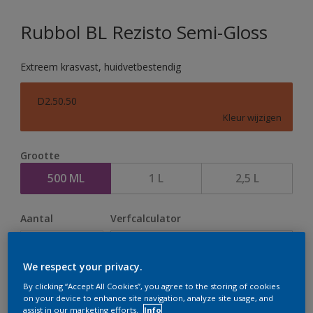
Rubbol BL Rezisto Semi-Gloss
Extreem krasvast, huidvetbestendig
D2.50.50
Kleur wijzigen
Grootte
500 ML
1 L
2,5 L
Aantal
Verfcalculator
Bereken
We respect your privacy.
By clicking “Accept All Cookies”, you agree to the storing of cookies
Op dit moment is het niet mogelijk dit product online
on your device to enhance site navigation, analyze site usage, and
assist in our marketing efforts.
Info
te bestellen. Houd de website in de gaten, we werken