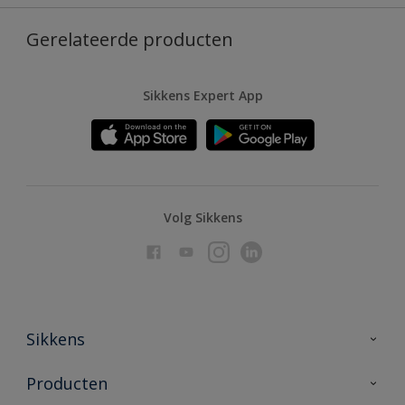
Gerelateerde producten
Sikkens Expert App
Volg Sikkens
Sikkens
Over Sikkens
Producten
AkzoNobel