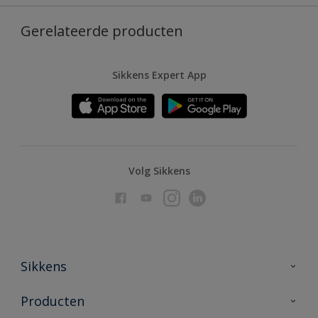
Gerelateerde producten
Sikkens Expert App
Volg Sikkens
Sikkens
Over Sikkens
Producten
AkzoNobel