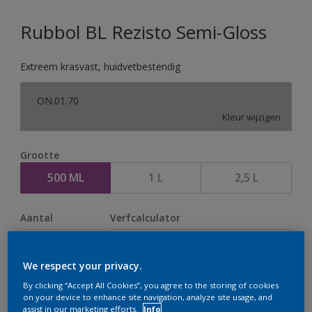
Rubbol BL Rezisto Semi-Gloss
Extreem krasvast, huidvetbestendig
ON.01.70
Kleur wijzigen
Grootte
500 ML
1 L
2,5 L
Aantal
Verfcalculator
Bereken
We respect your privacy.
By clicking “Accept All Cookies”, you agree to the storing of cookies
Op dit moment is het niet mogelijk dit product online
on your device to enhance site navigation, analyze site usage, and
assist in our marketing efforts.
Info
te bestellen. Houd de website in de gaten, we werken