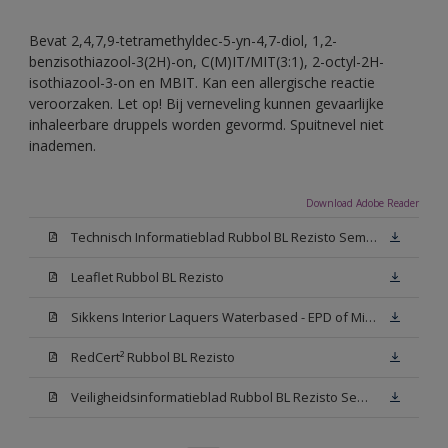
Bevat 2,4,7,9-tetramethyldec-5-yn-4,7-diol, 1,2-
benzisothiazool-3(2H)-on, C(M)IT/MIT(3:1), 2-octyl-2H-
isothiazool-3-on en MBIT. Kan een allergische reactie
veroorzaken. Let op! Bij verneveling kunnen gevaarlijke
inhaleerbare druppels worden gevormd. Spuitnevel niet
inademen.
Download Adobe Reader
Technisch Informatieblad Rubbol BL Rezisto Semi-Gloss (New Livery) (PDF)
Leaflet Rubbol BL Rezisto
Sikkens Interior Laquers Waterbased - EPD of Milieuproductverklaring
RedCert² Rubbol BL Rezisto
Veiligheidsinformatieblad Rubbol BL Rezisto Semi-Gloss N00 (MSDS)