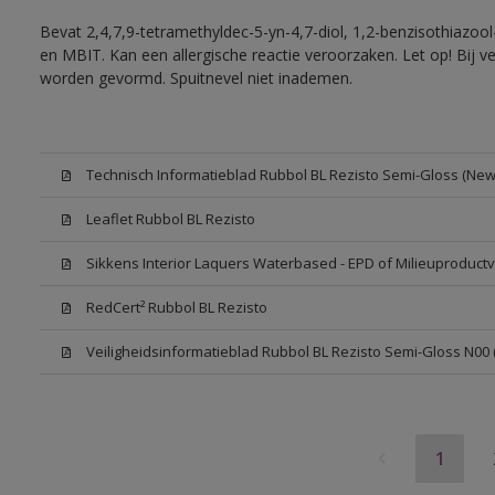
Bevat 2,4,7,9-tetramethyldec-5-yn-4,7-diol, 1,2-benzisothiazool
en MBIT. Kan een allergische reactie veroorzaken. Let op! Bij v
worden gevormd. Spuitnevel niet inademen.
Technisch Informatieblad Rubbol BL Rezisto Semi-Gloss (New 
Leaflet Rubbol BL Rezisto
Sikkens Interior Laquers Waterbased - EPD of Milieuproductv
RedCert² Rubbol BL Rezisto
Veiligheidsinformatieblad Rubbol BL Rezisto Semi-Gloss N00
1