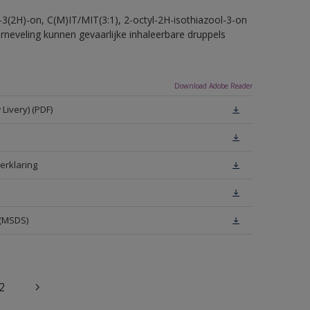
-3(2H)-on, C(M)IT/MIT(3:1), 2-octyl-2H-isothiazool-3-on
erneveling kunnen gevaarlijke inhaleerbare druppels
Download Adobe Reader
Livery) (PDF)
erklaring
 (MSDS)
2