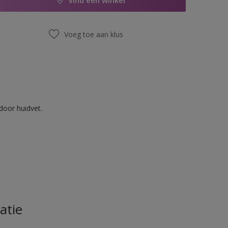
Vind een winkel
Voeg toe aan klus
door huidvet.
atie