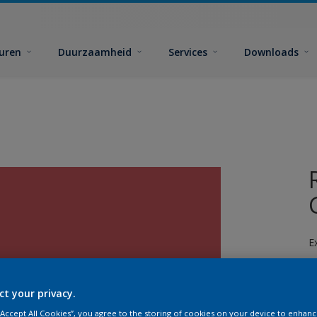
euren
Duurzaamheid
Services
Downloads
E
ct your privacy.
 “Accept All Cookies”, you agree to the storing of cookies on your device to enhanc