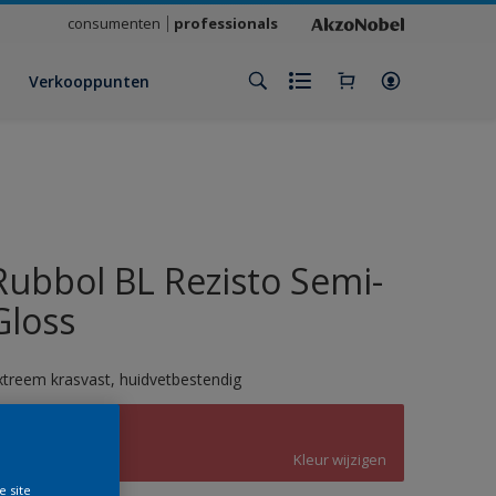
consumenten
professionals
Verkooppunten
Rubbol BL Rezisto Semi-
Gloss
xtreem krasvast, huidvetbestendig
3017
Kleur wijzigen
e site