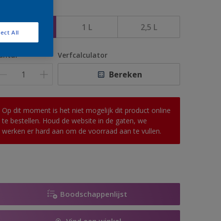
rootte
500 ML
1 L
2,5 L
ect All
antal
Verfcalculator
Bereken
Op dit moment is het niet mogelijk dit product online
te bestellen. Houd de website in de gaten, we
werken er hard aan om de voorraad aan te vullen.
Boodschappenlijst