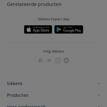
Gerelateerde producten
Sikkens Expert App
Volg Sikkens
Sikkens
Over Sikkens
Producten
AkzoNobel
Producten voor binnen
Voor professionals