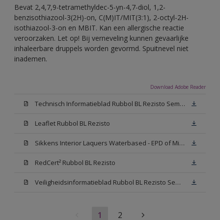
Bevat 2,4,7,9-tetramethyldec-5-yn-4,7-diol, 1,2-
benzisothiazool-3(2H)-on, C(M)IT/MIT(3:1), 2-octyl-2H-
isothiazool-3-on en MBIT. Kan een allergische reactie
veroorzaken. Let op! Bij verneveling kunnen gevaarlijke
inhaleerbare druppels worden gevormd. Spuitnevel niet
inademen.
Download Adobe Reader
Technisch Informatieblad Rubbol BL Rezisto Semi-Gloss (New Livery) (PDF)
Leaflet Rubbol BL Rezisto
Sikkens Interior Laquers Waterbased - EPD of Milieuproductverklaring
RedCert² Rubbol BL Rezisto
Veiligheidsinformatieblad Rubbol BL Rezisto Semi-Gloss N00 (MSDS)
1
2