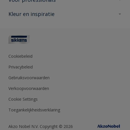
Duurzaamheid
Producten voor buiten
Veelgestelde vragen
Advies & service
Kleur en inspiratie
Vind je verkooppunt
Contact
Sikkens academy
Informatiebladen
Kleuren
Opdrachtgevers
Downloads
Kleurtesters
Polyfilla Pro
Kleurcollecties
Meesterhand
Kleur van het jaar
Cookiebeleid
Sikkens Center
Kleurhulpmiddelen
Privacybeleid
Kennisbank
Gebruiksvoorwaarden
Verkoopvoorwaarden
Cookie Settings
Toegankelijkheidsverklaring
Akzo Nobel N.V. Copyright © 2026