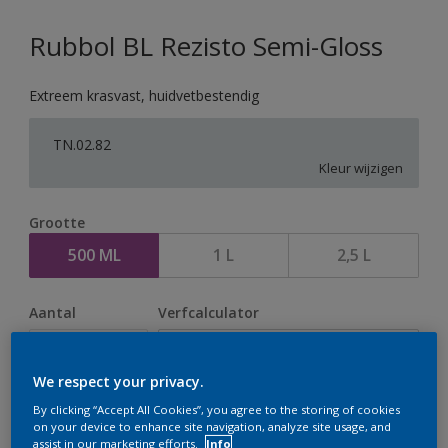
Rubbol BL Rezisto Semi-Gloss
Extreem krasvast, huidvetbestendig
TN.02.82
Kleur wijzigen
Grootte
500 ML
1 L
2,5 L
Aantal
Verfcalculator
Bereken
We respect your privacy.
By clicking “Accept All Cookies”, you agree to the storing of cookies
Op dit moment is het niet mogelijk dit product online
on your device to enhance site navigation, analyze site usage, and
assist in our marketing efforts.
Info
te bestellen. Houd de website in de gaten, we werken