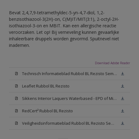
Bevat 2,4,7,9-tetramethyldec-5-yn-4,7-diol, 1,2-
benzisothiazool-3(2H)-on, C(M)IT/MIT(3:1), 2-octyl-2H-
isothiazool-3-on en MBIT. Kan een allergische reactie
veroorzaken. Let op! Bij verneveling kunnen gevaarlijke
inhaleerbare druppels worden gevormd. Spuitnevel niet
inademen.
Download Adobe Reader
Technisch Informatieblad Rubbol BL Rezisto Semi-Gloss (New Livery) (PDF)
Leaflet Rubbol BL Rezisto
Sikkens Interior Laquers Waterbased - EPD of Milieuproductverklaring
RedCert² Rubbol BL Rezisto
Veiligheidsinformatieblad Rubbol BL Rezisto Semi-Gloss N00 (MSDS)