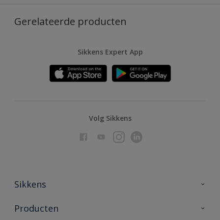
Gerelateerde producten
Sikkens Expert App
Volg Sikkens
Sikkens
Over Sikkens
Producten
AkzoNobel