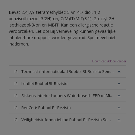
Bevat 2,4,7,9-tetramethyldec-5-yn-4,7-diol, 1,2-
benzisothiazool-3(2H)-on, C(M)IT/MIT(3:1), 2-octyl-2H-
isothiazool-3-on en MBIT. Kan een allergische reactie
veroorzaken. Let op! Bij verneveling kunnen gevaarlijke
inhaleerbare druppels worden gevormd. Spuitnevel niet
inademen.
Download Adobe Reader
Technisch Informatieblad Rubbol BL Rezisto Semi-Gloss (New Livery) (PDF)
Leaflet Rubbol BL Rezisto
Sikkens Interior Laquers Waterbased - EPD of Milieuproductverklaring
RedCert² Rubbol BL Rezisto
Veiligheidsinformatieblad Rubbol BL Rezisto Semi-Gloss N00 (MSDS)