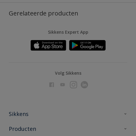
Gerelateerde producten
Sikkens Expert App
Volg Sikkens
Sikkens
Over Sikkens
Producten
AkzoNobel