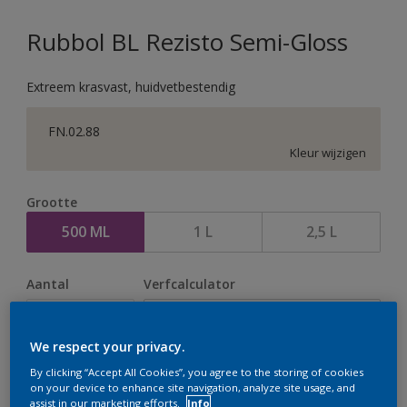
Rubbol BL Rezisto Semi-Gloss
Extreem krasvast, huidvetbestendig
FN.02.88
Kleur wijzigen
Grootte
500 ML
1 L
2,5 L
Aantal
Verfcalculator
Bereken
We respect your privacy.
By clicking “Accept All Cookies”, you agree to the storing of cookies
Op dit moment is het niet mogelijk dit product online
on your device to enhance site navigation, analyze site usage, and
assist in our marketing efforts.
Info
te bestellen. Houd de website in de gaten, we werken