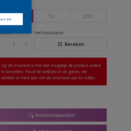
rootte
500 ML
1 L
2,5 L
ect All
antal
Verfcalculator
Bereken
Op dit moment is het niet mogelijk dit product online
te bestellen. Houd de website in de gaten, we
werken er hard aan om de voorraad aan te vullen.
Boodschappenlijst