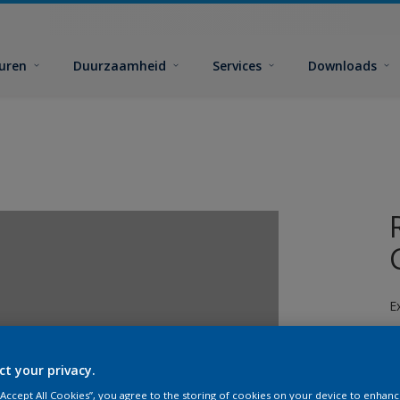
euren
Duurzaamheid
Services
Downloads
E
ct your privacy.
 “Accept All Cookies”, you agree to the storing of cookies on your device to enhanc