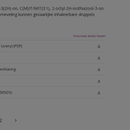
-3(2H)-on, C(M)IT/MIT(3:1), 2-octyl-2H-isothiazool-3-on
erneveling kunnen gevaarlijke inhaleerbare druppels
Download Adobe Reader
Livery) (PDF)
erklaring
 (MSDS)
2