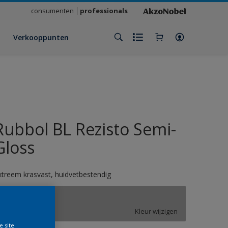
consumenten
professionals
Verkooppunten
Rubbol BL Rezisto Semi-
Gloss
xtreem krasvast, huidvetbestendig
ON.00.64
Kleur wijzigen
e site