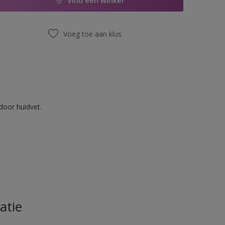
Vind een winkel
Voeg toe aan klus
door huidvet.
atie