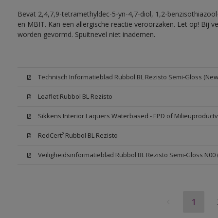
Bevat 2,4,7,9-tetramethyldec-5-yn-4,7-diol, 1,2-benzisothiazool
en MBIT. Kan een allergische reactie veroorzaken. Let op! Bij v
worden gevormd. Spuitnevel niet inademen.
Technisch Informatieblad Rubbol BL Rezisto Semi-Gloss (New 
Leaflet Rubbol BL Rezisto
Sikkens Interior Laquers Waterbased - EPD of Milieuproductv
RedCert² Rubbol BL Rezisto
Veiligheidsinformatieblad Rubbol BL Rezisto Semi-Gloss N00
1