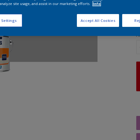
analyze site usage, and assist in our marketing efforts.
Info
G
 Settings
Accept All Cookies
Rej
A