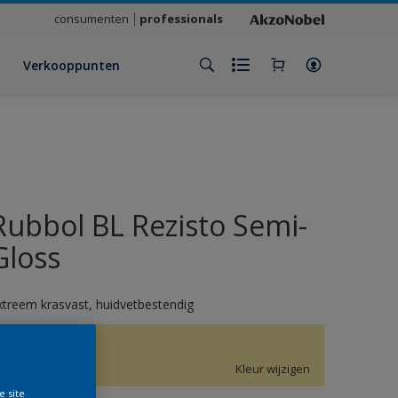
consumenten
professionals
Verkooppunten
Rubbol BL Rezisto Semi-
Gloss
xtreem krasvast, huidvetbestendig
G5.24.85
Kleur wijzigen
e site