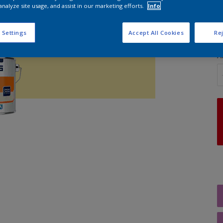
analyze site usage, and assist in our marketing efforts.
Info
G
 Settings
Accept All Cookies
Rej
A