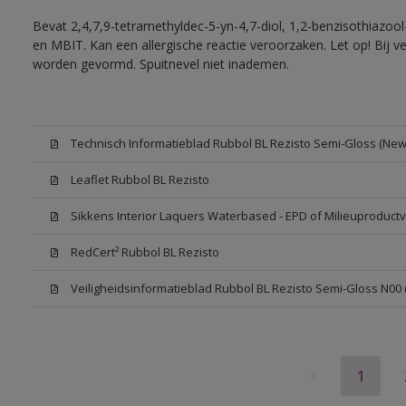
Bevat 2,4,7,9-tetramethyldec-5-yn-4,7-diol, 1,2-benzisothiazool
en MBIT. Kan een allergische reactie veroorzaken. Let op! Bij v
worden gevormd. Spuitnevel niet inademen.
Technisch Informatieblad Rubbol BL Rezisto Semi-Gloss (New 
Leaflet Rubbol BL Rezisto
Sikkens Interior Laquers Waterbased - EPD of Milieuproductv
RedCert² Rubbol BL Rezisto
Veiligheidsinformatieblad Rubbol BL Rezisto Semi-Gloss N00
1