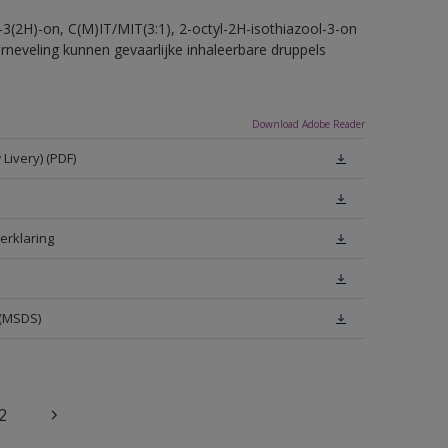
-3(2H)-on, C(M)IT/MIT(3:1), 2-octyl-2H-isothiazool-3-on
erneveling kunnen gevaarlijke inhaleerbare druppels
Download Adobe Reader
Livery) (PDF)
erklaring
 (MSDS)
2