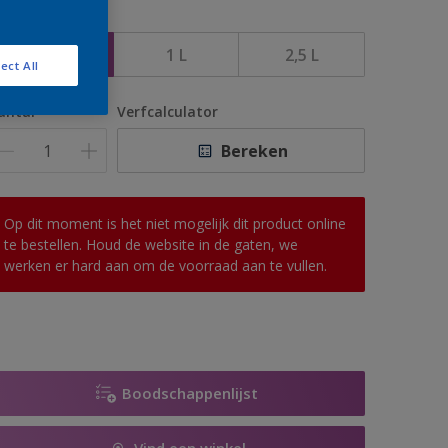
rootte
500 ML
1 L
2,5 L
ect All
antal
Verfcalculator
Bereken
Op dit moment is het niet mogelijk dit product online
te bestellen. Houd de website in de gaten, we
werken er hard aan om de voorraad aan te vullen.
Boodschappenlijst