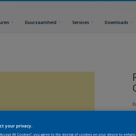
euren
Duurzaamheid
Services
Downloads
E
ct your privacy.
 “Accept All Cookies”, you agree to the storing of cookies on your device to enhanc