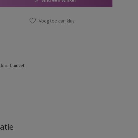
Vind een winkel
Voeg toe aan klus
door huidvet.
atie