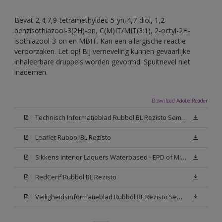
Bevat 2,4,7,9-tetramethyldec-5-yn-4,7-diol, 1,2-
benzisothiazool-3(2H)-on, C(M)IT/MIT(3:1), 2-octyl-2H-
isothiazool-3-on en MBIT. Kan een allergische reactie
veroorzaken. Let op! Bij verneveling kunnen gevaarlijke
inhaleerbare druppels worden gevormd. Spuitnevel niet
inademen.
Download Adobe Reader
Technisch Informatieblad Rubbol BL Rezisto Semi-Gloss (New Livery) (PDF)
Leaflet Rubbol BL Rezisto
Sikkens Interior Laquers Waterbased - EPD of Milieuproductverklaring
RedCert² Rubbol BL Rezisto
Veiligheidsinformatieblad Rubbol BL Rezisto Semi-Gloss N00 (MSDS)