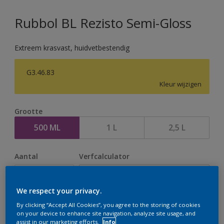
Rubbol BL Rezisto Semi-Gloss
Extreem krasvast, huidvetbestendig
G3.46.83
Kleur wijzigen
Grootte
500 ML
1 L
2,5 L
Aantal
Verfcalculator
Bereken
We respect your privacy.
By clicking “Accept All Cookies”, you agree to the storing of cookies
Op dit moment is het niet mogelijk dit product online
on your device to enhance site navigation, analyze site usage, and
assist in our marketing efforts.
Info
te bestellen. Houd de website in de gaten, we werken