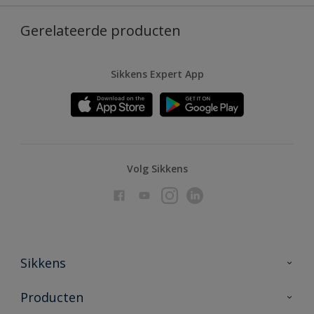
Gerelateerde producten
Sikkens Expert App
Volg Sikkens
Sikkens
Over Sikkens
Producten
AkzoNobel