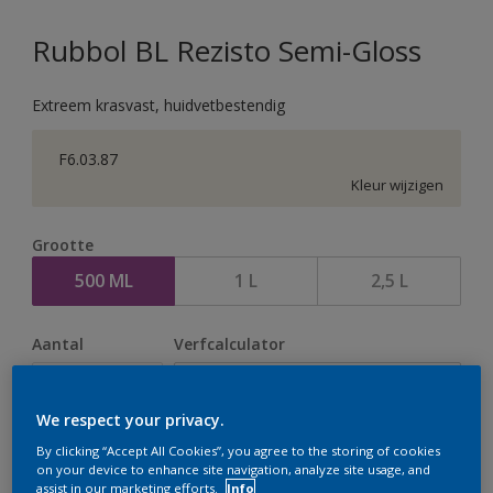
Rubbol BL Rezisto Semi-Gloss
Extreem krasvast, huidvetbestendig
F6.03.87
Kleur wijzigen
Grootte
500 ML
1 L
2,5 L
Aantal
Verfcalculator
Bereken
We respect your privacy.
By clicking “Accept All Cookies”, you agree to the storing of cookies
Op dit moment is het niet mogelijk dit product online
on your device to enhance site navigation, analyze site usage, and
assist in our marketing efforts.
Info
te bestellen. Houd de website in de gaten, we werken