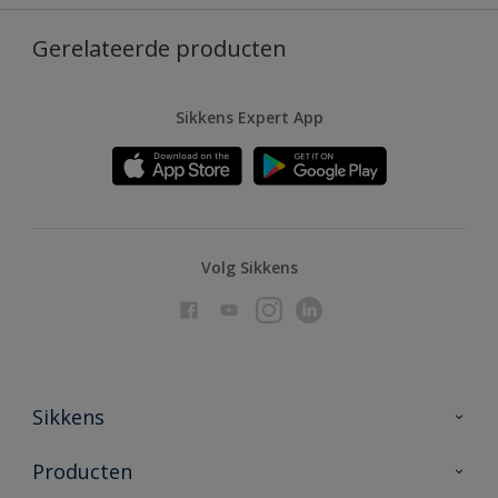
Gerelateerde producten
Sikkens Expert App
Volg Sikkens
Sikkens
Over Sikkens
Producten
AkzoNobel