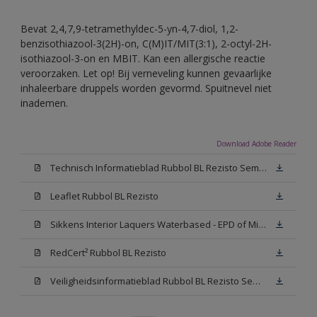
Bevat 2,4,7,9-tetramethyldec-5-yn-4,7-diol, 1,2-
benzisothiazool-3(2H)-on, C(M)IT/MIT(3:1), 2-octyl-2H-
isothiazool-3-on en MBIT. Kan een allergische reactie
veroorzaken. Let op! Bij verneveling kunnen gevaarlijke
inhaleerbare druppels worden gevormd. Spuitnevel niet
inademen.
Download Adobe Reader
Technisch Informatieblad Rubbol BL Rezisto Semi-Gloss (New Livery) (PDF)
Leaflet Rubbol BL Rezisto
Sikkens Interior Laquers Waterbased - EPD of Milieuproductverklaring
RedCert² Rubbol BL Rezisto
Veiligheidsinformatieblad Rubbol BL Rezisto Semi-Gloss N00 (MSDS)