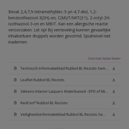
Bevat 2,4,7,9-tetramethyldec-5-yn-4,7-diol, 1,2-
benzisothiazool-3(2H)-on, C(M)IT/MIT(3:1), 2-octyl-2H-
isothiazool-3-on en MBIT. Kan een allergische reactie
veroorzaken. Let op! Bij verneveling kunnen gevaarlijke
inhaleerbare druppels worden gevormd. Spuitnevel niet
inademen.
Download Adobe Reader
Technisch Informatieblad Rubbol BL Rezisto Semi-Gloss (New Livery) (PDF)
Leaflet Rubbol BL Rezisto
Sikkens Interior Laquers Waterbased - EPD of Milieuproductverklaring
RedCert² Rubbol BL Rezisto
Veiligheidsinformatieblad Rubbol BL Rezisto Semi-Gloss N00 (MSDS)