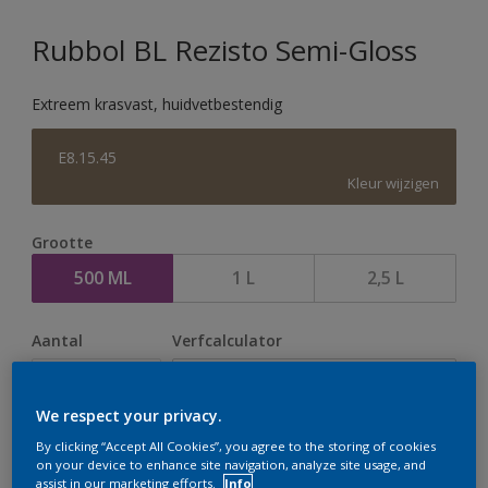
Rubbol BL Rezisto Semi-Gloss
Extreem krasvast, huidvetbestendig
E8.15.45
Kleur wijzigen
Grootte
500 ML
1 L
2,5 L
Aantal
Verfcalculator
Bereken
We respect your privacy.
By clicking “Accept All Cookies”, you agree to the storing of cookies
Op dit moment is het niet mogelijk dit product online
on your device to enhance site navigation, analyze site usage, and
assist in our marketing efforts.
Info
te bestellen. Houd de website in de gaten, we werken