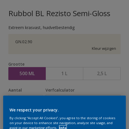
Rubbol BL Rezisto Semi-Gloss
Extreem krasvast, huidvetbestendig
GN.02.90
Kleur wijzigen
Grootte
500 ML
1 L
2,5 L
Aantal
Verfcalculator
Bereken
We respect your privacy.
By clicking “Accept All Cookies”, you agree to the storing of cookies
Op dit moment is het niet mogelijk dit product online
on your device to enhance site navigation, analyze site usage, and
assist in our marketing efforts.
Info
te bestellen. Houd de website in de gaten, we werken