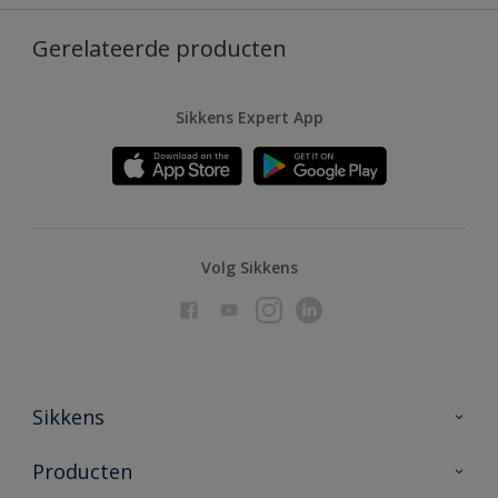
Gerelateerde producten
Sikkens Expert App
Volg Sikkens
Sikkens
Over Sikkens
Producten
AkzoNobel