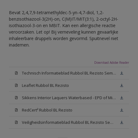
Bevat 2,4,7,9-tetramethyldec-5-yn-4,7-diol, 1,2-
benzisothiazool-3(2H)-on, C(M)IT/MIT(3:1), 2-octyl-2H-
isothiazool-3-on en MBIT. Kan een allergische reactie
veroorzaken. Let op! Bij verneveling kunnen gevaarlijke
inhaleerbare druppels worden gevormd. Spuitnevel niet
inademen.
Download Adobe Reader
Technisch Informatieblad Rubbol BL Rezisto Semi-Gloss (New Livery) (PDF)
Leaflet Rubbol BL Rezisto
Sikkens Interior Laquers Waterbased - EPD of Milieuproductverklaring
RedCert² Rubbol BL Rezisto
Veiligheidsinformatieblad Rubbol BL Rezisto Semi-Gloss N00 (MSDS)