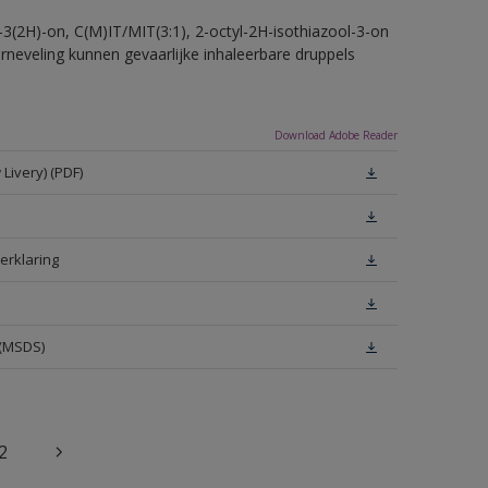
-3(2H)-on, C(M)IT/MIT(3:1), 2-octyl-2H-isothiazool-3-on
erneveling kunnen gevaarlijke inhaleerbare druppels
Download Adobe Reader
Livery) (PDF)
erklaring
 (MSDS)
2