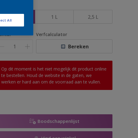
rootte
500 ML
1 L
2,5 L
ect All
antal
Verfcalculator
Bereken
Op dit moment is het niet mogelijk dit product online
te bestellen. Houd de website in de gaten, we
werken er hard aan om de voorraad aan te vullen.
Boodschappenlijst