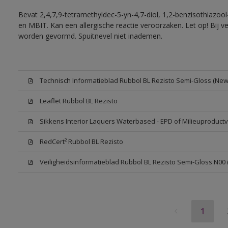
Bevat 2,4,7,9-tetramethyldec-5-yn-4,7-diol, 1,2-benzisothiazool
en MBIT. Kan een allergische reactie veroorzaken. Let op! Bij v
worden gevormd. Spuitnevel niet inademen.
Technisch Informatieblad Rubbol BL Rezisto Semi-Gloss (New 
Leaflet Rubbol BL Rezisto
Sikkens Interior Laquers Waterbased - EPD of Milieuproductv
RedCert² Rubbol BL Rezisto
Veiligheidsinformatieblad Rubbol BL Rezisto Semi-Gloss N00
1