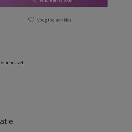
Vind een winkel
Voeg toe aan klus
door huidvet.
atie