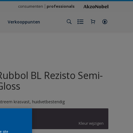
consumenten
professionals
Verkooppunten
Rubbol BL Rezisto Semi-
Gloss
xtreem krasvast, huidvetbestendig
W7.08.24
Kleur wijzigen
e site