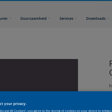
euren
Duurzaamheid
Services
Downloads
E
ct your privacy.
 “Accept All Cookies”, you agree to the storing of cookies on your device to enhanc