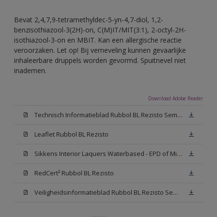
Bevat 2,4,7,9-tetramethyldec-5-yn-4,7-diol, 1,2-
benzisothiazool-3(2H)-on, C(M)IT/MIT(3:1), 2-octyl-2H-
isothiazool-3-on en MBIT. Kan een allergische reactie
veroorzaken. Let op! Bij verneveling kunnen gevaarlijke
inhaleerbare druppels worden gevormd. Spuitnevel niet
inademen.
Download Adobe Reader
Technisch Informatieblad Rubbol BL Rezisto Semi-Gloss (New Livery) (PDF)
Leaflet Rubbol BL Rezisto
Sikkens Interior Laquers Waterbased - EPD of Milieuproductverklaring
RedCert² Rubbol BL Rezisto
Veiligheidsinformatieblad Rubbol BL Rezisto Semi-Gloss N00 (MSDS)