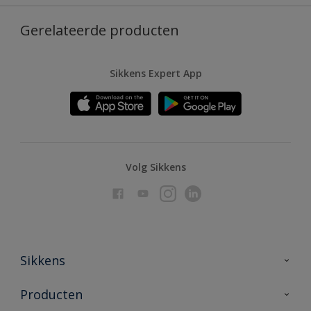
Gerelateerde producten
Sikkens Expert App
Volg Sikkens
Sikkens
Over Sikkens
Producten
AkzoNobel