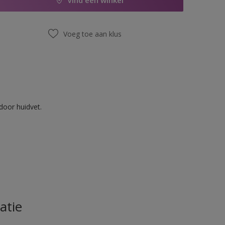
Vind een winkel
Voeg toe aan klus
door huidvet.
atie