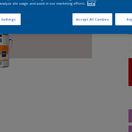
analyze site usage, and assist in our marketing efforts.
Info
G
 Settings
Accept All Cookies
Rej
A