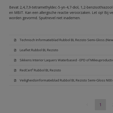
Bevat 2,4,7,9-tetramethyldec-5-yn-4,7-diol, 1,2-benzisothiazool
en MBIT. Kan een allergische reactie veroorzaken. Let op! Bij v
worden gevormd. Spuitnevel niet inademen.
Technisch Informatieblad Rubbol BL Rezisto Semi-Gloss (New 
Leaflet Rubbol BL Rezisto
Sikkens Interior Laquers Waterbased - EPD of Milieuproductv
RedCert² Rubbol BL Rezisto
Veiligheidsinformatieblad Rubbol BL Rezisto Semi-Gloss N00
1