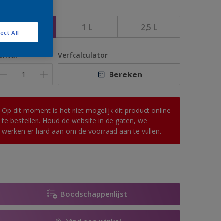
rootte
500 ML
1 L
2,5 L
ect All
antal
Verfcalculator
Bereken
Op dit moment is het niet mogelijk dit product online
te bestellen. Houd de website in de gaten, we
werken er hard aan om de voorraad aan te vullen.
Boodschappenlijst