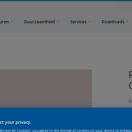
euren
Duurzaamheid
Services
Downloads
E
ct your privacy.
 “Accept All Cookies”, you agree to the storing of cookies on your device to enhanc