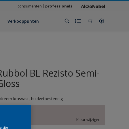
consumenten
professionals
Verkooppunten
Rubbol BL Rezisto Semi-
Gloss
xtreem krasvast, huidvetbestendig
AN.02.77
Kleur wijzigen
e site