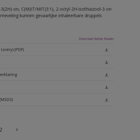
-3(2H)-on, C(M)IT/MIT(3:1), 2-octyl-2H-isothiazool-3-on
erneveling kunnen gevaarlijke inhaleerbare druppels
Download Adobe Reader
Livery) (PDF)
erklaring
 (MSDS)
2