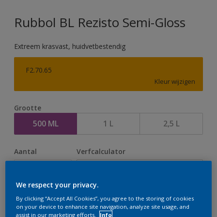
Rubbol BL Rezisto Semi-Gloss
Extreem krasvast, huidvetbestendig
F2.70.65
Kleur wijzigen
Grootte
500 ML
1 L
2,5 L
Aantal
Verfcalculator
Bereken
We respect your privacy.
By clicking “Accept All Cookies”, you agree to the storing of cookies
Op dit moment is het niet mogelijk dit product online
on your device to enhance site navigation, analyze site usage, and
assist in our marketing efforts.
Info
te bestellen. Houd de website in de gaten, we werken