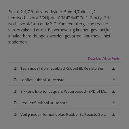
Bevat 2,4,7,9-tetramethyldec-5-yn-4,7-diol, 1,2-
benzisothiazool-3(2H)-on, C(M)IT/MIT(3:1), 2-octyl-2H-
isothiazool-3-on en MBIT. Kan een allergische reactie
veroorzaken. Let op! Bij verneveling kunnen gevaarlijke
inhaleerbare druppels worden gevormd. Spuitnevel niet
inademen.
Download Adobe Reader
Technisch Informatieblad Rubbol BL Rezisto Semi-Gloss (New Livery) (PDF)
Leaflet Rubbol BL Rezisto
Sikkens Interior Laquers Waterbased - EPD of Milieuproductverklaring
RedCert² Rubbol BL Rezisto
Veiligheidsinformatieblad Rubbol BL Rezisto Semi-Gloss N00 (MSDS)