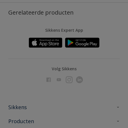
Gerelateerde producten
Sikkens Expert App
Volg Sikkens
Sikkens
Over Sikkens
Producten
AkzoNobel