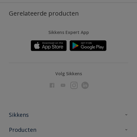
Gerelateerde producten
Sikkens Expert App
Volg Sikkens
Sikkens
Over Sikkens
Producten
AkzoNobel