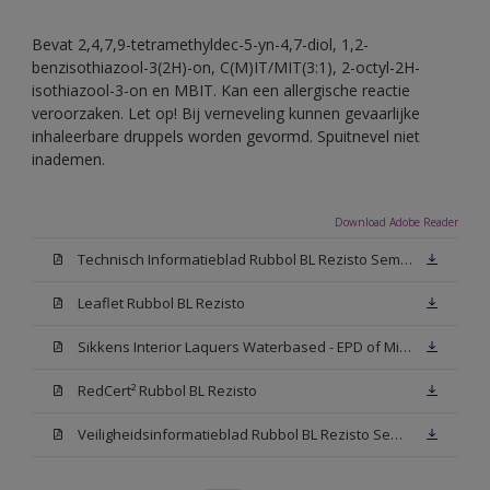
Bevat 2,4,7,9-tetramethyldec-5-yn-4,7-diol, 1,2-
benzisothiazool-3(2H)-on, C(M)IT/MIT(3:1), 2-octyl-2H-
isothiazool-3-on en MBIT. Kan een allergische reactie
veroorzaken. Let op! Bij verneveling kunnen gevaarlijke
inhaleerbare druppels worden gevormd. Spuitnevel niet
inademen.
Download Adobe Reader
Technisch Informatieblad Rubbol BL Rezisto Semi-Gloss (New Livery) (PDF)
Leaflet Rubbol BL Rezisto
Sikkens Interior Laquers Waterbased - EPD of Milieuproductverklaring
RedCert² Rubbol BL Rezisto
Veiligheidsinformatieblad Rubbol BL Rezisto Semi-Gloss N00 (MSDS)