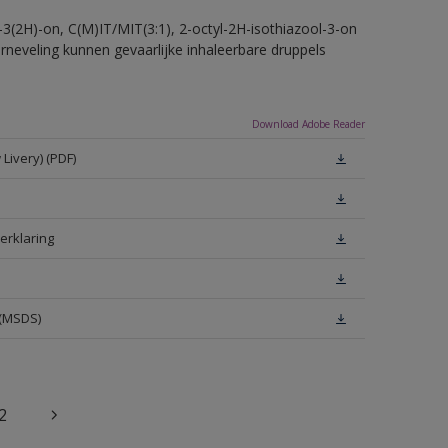
-3(2H)-on, C(M)IT/MIT(3:1), 2-octyl-2H-isothiazool-3-on
erneveling kunnen gevaarlijke inhaleerbare druppels
Download Adobe Reader
Livery) (PDF)
erklaring
 (MSDS)
2