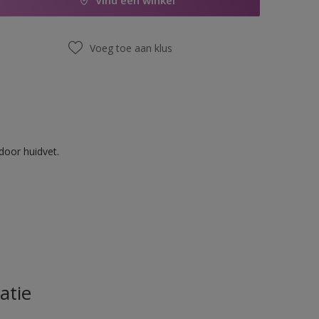
Vind een winkel
Voeg toe aan klus
door huidvet.
atie