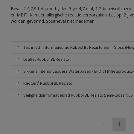
Bevat 2,4,7,9-tetramethyldec-5-yn-4,7-diol, 1,2-benzisothiazool
en MBIT. Kan een allergische reactie veroorzaken. Let op! Bij v
worden gevormd. Spuitnevel niet inademen.
Technisch Informatieblad Rubbol BL Rezisto Semi-Gloss (New 
Leaflet Rubbol BL Rezisto
Sikkens Interior Laquers Waterbased - EPD of Milieuproductv
RedCert² Rubbol BL Rezisto
Veiligheidsinformatieblad Rubbol BL Rezisto Semi-Gloss N00
1