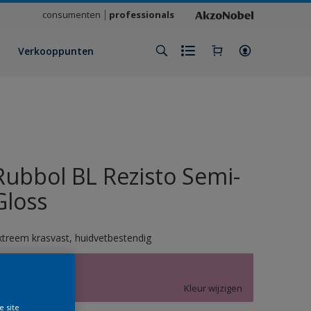
consumenten
professionals
Verkooppunten
Rubbol BL Rezisto Semi-
Gloss
xtreem krasvast, huidvetbestendig
Y7.18.60
Kleur wijzigen
e site