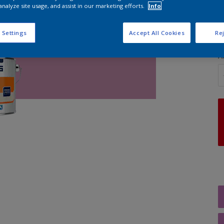
analyze site usage, and assist in our marketing efforts.
Info
G
 Settings
Accept All Cookies
Rej
A