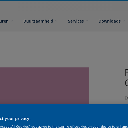
euren
Duurzaamheid
Services
Downloads
E
ct your privacy.
 “Accept All Cookies”, you agree to the storing of cookies on your device to enhanc