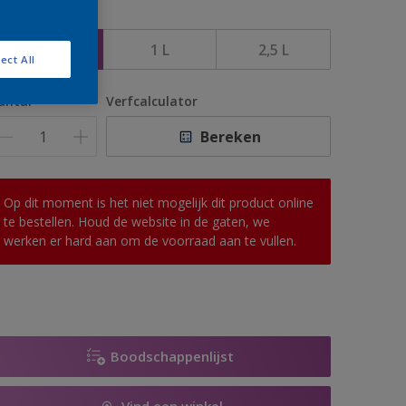
rootte
500 ML
1 L
2,5 L
ect All
antal
Verfcalculator
Bereken
Op dit moment is het niet mogelijk dit product online
te bestellen. Houd de website in de gaten, we
werken er hard aan om de voorraad aan te vullen.
Boodschappenlijst