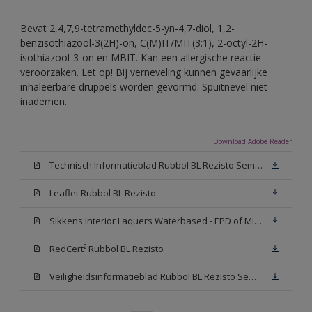
Bevat 2,4,7,9-tetramethyldec-5-yn-4,7-diol, 1,2-
benzisothiazool-3(2H)-on, C(M)IT/MIT(3:1), 2-octyl-2H-
isothiazool-3-on en MBIT. Kan een allergische reactie
veroorzaken. Let op! Bij verneveling kunnen gevaarlijke
inhaleerbare druppels worden gevormd. Spuitnevel niet
inademen.
Download Adobe Reader
Technisch Informatieblad Rubbol BL Rezisto Semi-Gloss (New Livery) (PDF)
Leaflet Rubbol BL Rezisto
Sikkens Interior Laquers Waterbased - EPD of Milieuproductverklaring
RedCert² Rubbol BL Rezisto
Veiligheidsinformatieblad Rubbol BL Rezisto Semi-Gloss N00 (MSDS)