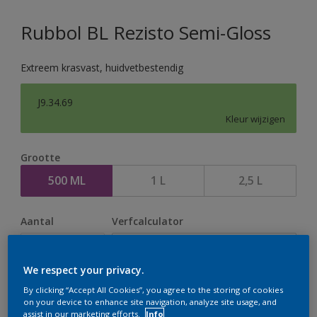
Rubbol BL Rezisto Semi-Gloss
Extreem krasvast, huidvetbestendig
J9.34.69
Kleur wijzigen
Grootte
500 ML
1 L
2,5 L
Aantal
Verfcalculator
Bereken
We respect your privacy.
By clicking “Accept All Cookies”, you agree to the storing of cookies
Op dit moment is het niet mogelijk dit product online
on your device to enhance site navigation, analyze site usage, and
assist in our marketing efforts.
Info
te bestellen. Houd de website in de gaten, we werken