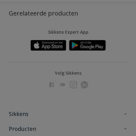
Gerelateerde producten
Sikkens Expert App
Volg Sikkens
Sikkens
Over Sikkens
Producten
AkzoNobel