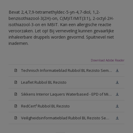
Bevat 2,4,7,9-tetramethyldec-5-yn-4,7-diol, 1,2-
benzisothiazool-3(2H)-on, C(M)IT/MIT(3:1), 2-octyl-2H-
isothiazool-3-on en MBIT. Kan een allergische reactie
veroorzaken. Let op! Bij verneveling kunnen gevaarlijke
inhaleerbare druppels worden gevormd. Spuitnevel niet
inademen.
Download Adobe Reader
Technisch Informatieblad Rubbol BL Rezisto Semi-Gloss (New Livery) (PDF)
Leaflet Rubbol BL Rezisto
Sikkens Interior Laquers Waterbased - EPD of Milieuproductverklaring
RedCert² Rubbol BL Rezisto
Veiligheidsinformatieblad Rubbol BL Rezisto Semi-Gloss N00 (MSDS)