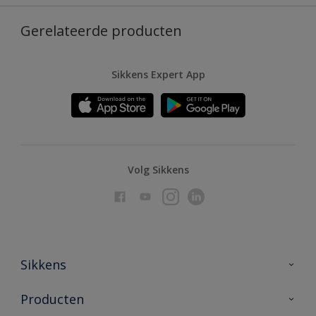
Gerelateerde producten
Sikkens Expert App
Volg Sikkens
Sikkens
Over Sikkens
Producten
AkzoNobel