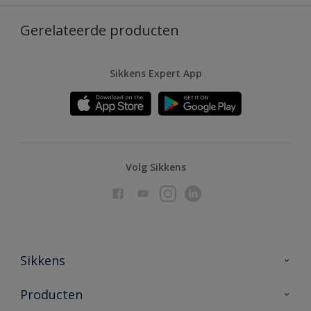
Gerelateerde producten
Sikkens Expert App
Volg Sikkens
Sikkens
Over Sikkens
Producten
AkzoNobel