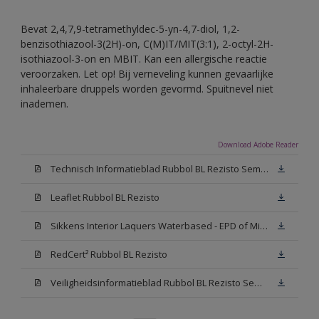
Bevat 2,4,7,9-tetramethyldec-5-yn-4,7-diol, 1,2-
benzisothiazool-3(2H)-on, C(M)IT/MIT(3:1), 2-octyl-2H-
isothiazool-3-on en MBIT. Kan een allergische reactie
veroorzaken. Let op! Bij verneveling kunnen gevaarlijke
inhaleerbare druppels worden gevormd. Spuitnevel niet
inademen.
Download Adobe Reader
Technisch Informatieblad Rubbol BL Rezisto Semi-Gloss (New Livery) (PDF)
Leaflet Rubbol BL Rezisto
Sikkens Interior Laquers Waterbased - EPD of Milieuproductverklaring
RedCert² Rubbol BL Rezisto
Veiligheidsinformatieblad Rubbol BL Rezisto Semi-Gloss N00 (MSDS)