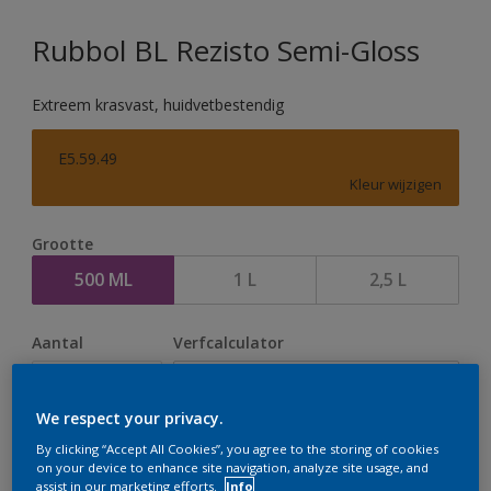
Rubbol BL Rezisto Semi-Gloss
Extreem krasvast, huidvetbestendig
E5.59.49
Kleur wijzigen
Grootte
500 ML
1 L
2,5 L
Aantal
Verfcalculator
Bereken
We respect your privacy.
By clicking “Accept All Cookies”, you agree to the storing of cookies
Op dit moment is het niet mogelijk dit product online
on your device to enhance site navigation, analyze site usage, and
assist in our marketing efforts.
Info
te bestellen. Houd de website in de gaten, we werken