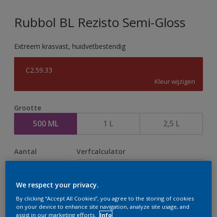
Rubbol BL Rezisto Semi-Gloss
Extreem krasvast, huidvetbestendig
C2.59.33
Kleur wijzigen
Grootte
500 ML
1 L
2,5 L
Aantal
Verfcalculator
Bereken
We respect your privacy.
By clicking “Accept All Cookies”, you agree to the storing of cookies
Op dit moment is het niet mogelijk dit product online
on your device to enhance site navigation, analyze site usage, and
assist in our marketing efforts.
Info
te bestellen. Houd de website in de gaten, we werken