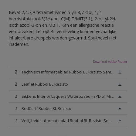
Bevat 2,4,7,9-tetramethyldec-5-yn-4,7-diol, 1,2-
benzisothiazool-3(2H)-on, C(M)IT/MIT(3:1), 2-octyl-2H-
isothiazool-3-on en MBIT. Kan een allergische reactie
veroorzaken. Let op! Bij verneveling kunnen gevaarlijke
inhaleerbare druppels worden gevormd. Spuitnevel niet
inademen.
Download Adobe Reader
Technisch Informatieblad Rubbol BL Rezisto Semi-Gloss (New Livery) (PDF)
Leaflet Rubbol BL Rezisto
Sikkens Interior Laquers Waterbased - EPD of Milieuproductverklaring
RedCert² Rubbol BL Rezisto
Veiligheidsinformatieblad Rubbol BL Rezisto Semi-Gloss N00 (MSDS)