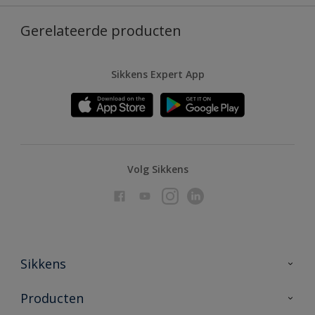
Gerelateerde producten
Sikkens Expert App
Volg Sikkens
Sikkens
Over Sikkens
Producten
AkzoNobel