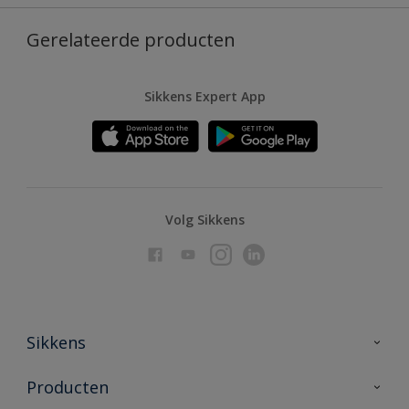
Gerelateerde producten
Sikkens Expert App
Volg Sikkens
Sikkens
Over Sikkens
Producten
AkzoNobel