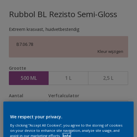
Rubbol BL Rezisto Semi-Gloss
Extreem krasvast, huidvetbestendig
B7.06.78
Kleur wijzigen
Grootte
500 ML
1 L
2,5 L
Aantal
Verfcalculator
Bereken
We respect your privacy.
By clicking “Accept All Cookies”, you agree to the storing of cookies
Op dit moment is het niet mogelijk dit product online
on your device to enhance site navigation, analyze site usage, and
assist in our marketing efforts.
Info
te bestellen. Houd de website in de gaten, we werken