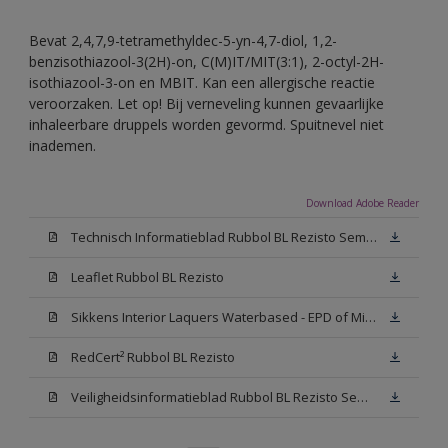
Bevat 2,4,7,9-tetramethyldec-5-yn-4,7-diol, 1,2-
benzisothiazool-3(2H)-on, C(M)IT/MIT(3:1), 2-octyl-2H-
isothiazool-3-on en MBIT. Kan een allergische reactie
veroorzaken. Let op! Bij verneveling kunnen gevaarlijke
inhaleerbare druppels worden gevormd. Spuitnevel niet
inademen.
Download Adobe Reader
Technisch Informatieblad Rubbol BL Rezisto Semi-Gloss (New Livery) (PDF)
Leaflet Rubbol BL Rezisto
Sikkens Interior Laquers Waterbased - EPD of Milieuproductverklaring
RedCert² Rubbol BL Rezisto
Veiligheidsinformatieblad Rubbol BL Rezisto Semi-Gloss N00 (MSDS)