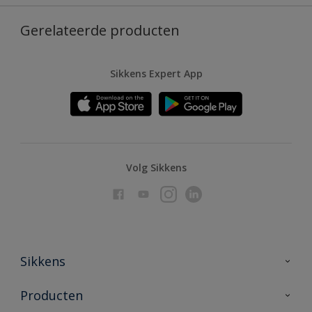
Gerelateerde producten
Sikkens Expert App
Volg Sikkens
Sikkens
Over Sikkens
Producten
AkzoNobel