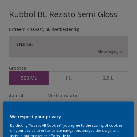
Rubbol BL Rezisto Semi-Gloss
Extreem krasvast, huidvetbestendig
YN.00.83
Kleur wijzigen
Grootte
500 ML
1 L
2,5 L
Aantal
Verfcalculator
Bereken
We respect your privacy.
By clicking “Accept All Cookies”, you agree to the storing of cookies
Op dit moment is het niet mogelijk dit product online
on your device to enhance site navigation, analyze site usage, and
assist in our marketing efforts.
Info
te bestellen. Houd de website in de gaten, we werken