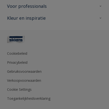
Producten voor binnen
Voor professionals
Duurzaamheid
Producten voor buiten
Veelgestelde vragen
Advies & service
Kleur en inspiratie
Vind je verkooppunt
Contact
Sikkens academy
Informatiebladen
Kleuren
Opdrachtgevers
Downloads
Kleurtesters
Polyfilla Pro
Kleurcollecties
Meesterhand
Kleur van het jaar
Cookiebeleid
Sikkens Center
Kleurhulpmiddelen
Privacybeleid
Kennisbank
Gebruiksvoorwaarden
Verkoopvoorwaarden
Cookie Settings
Toegankelijkheidsverklaring