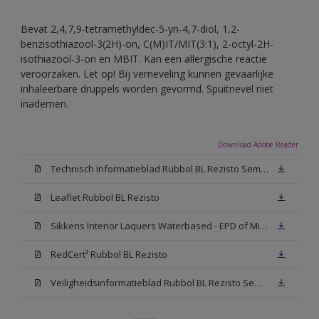
Bevat 2,4,7,9-tetramethyldec-5-yn-4,7-diol, 1,2-
benzisothiazool-3(2H)-on, C(M)IT/MIT(3:1), 2-octyl-2H-
isothiazool-3-on en MBIT. Kan een allergische reactie
veroorzaken. Let op! Bij verneveling kunnen gevaarlijke
inhaleerbare druppels worden gevormd. Spuitnevel niet
inademen.
Download Adobe Reader
Technisch Informatieblad Rubbol BL Rezisto Semi-Gloss (New Livery) (PDF)
Leaflet Rubbol BL Rezisto
Sikkens Interior Laquers Waterbased - EPD of Milieuproductverklaring
RedCert² Rubbol BL Rezisto
Veiligheidsinformatieblad Rubbol BL Rezisto Semi-Gloss N00 (MSDS)