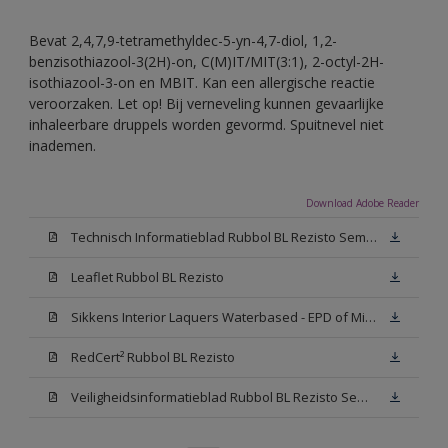
Bevat 2,4,7,9-tetramethyldec-5-yn-4,7-diol, 1,2-
benzisothiazool-3(2H)-on, C(M)IT/MIT(3:1), 2-octyl-2H-
isothiazool-3-on en MBIT. Kan een allergische reactie
veroorzaken. Let op! Bij verneveling kunnen gevaarlijke
inhaleerbare druppels worden gevormd. Spuitnevel niet
inademen.
Download Adobe Reader
Technisch Informatieblad Rubbol BL Rezisto Semi-Gloss (New Livery) (PDF)
Leaflet Rubbol BL Rezisto
Sikkens Interior Laquers Waterbased - EPD of Milieuproductverklaring
RedCert² Rubbol BL Rezisto
Veiligheidsinformatieblad Rubbol BL Rezisto Semi-Gloss N00 (MSDS)