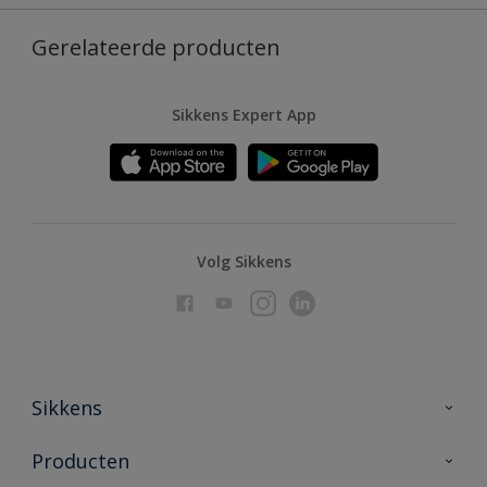
Gerelateerde producten
Sikkens Expert App
Volg Sikkens
Sikkens
Over Sikkens
Producten
AkzoNobel