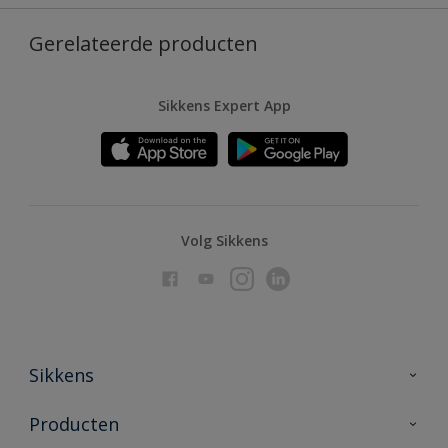
Gerelateerde producten
Sikkens Expert App
Volg Sikkens
Sikkens
Over Sikkens
Producten
AkzoNobel