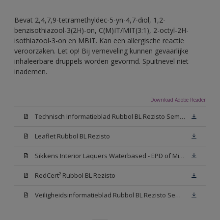
Bevat 2,4,7,9-tetramethyldec-5-yn-4,7-diol, 1,2-
benzisothiazool-3(2H)-on, C(M)IT/MIT(3:1), 2-octyl-2H-
isothiazool-3-on en MBIT. Kan een allergische reactie
veroorzaken. Let op! Bij verneveling kunnen gevaarlijke
inhaleerbare druppels worden gevormd. Spuitnevel niet
inademen.
Download Adobe Reader
Technisch Informatieblad Rubbol BL Rezisto Semi-Gloss (New Livery) (PDF)
Leaflet Rubbol BL Rezisto
Sikkens Interior Laquers Waterbased - EPD of Milieuproductverklaring
RedCert² Rubbol BL Rezisto
Veiligheidsinformatieblad Rubbol BL Rezisto Semi-Gloss N00 (MSDS)