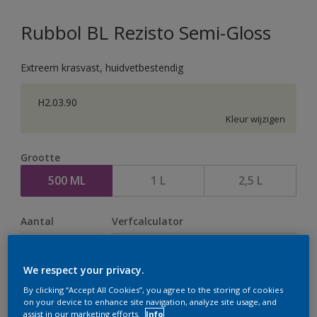
Rubbol BL Rezisto Semi-Gloss
Extreem krasvast, huidvetbestendig
H2.03.90
Kleur wijzigen
Grootte
500 ML
1 L
2,5 L
Aantal
Verfcalculator
Bereken
We respect your privacy.
By clicking “Accept All Cookies”, you agree to the storing of cookies
Op dit moment is het niet mogelijk dit product online
on your device to enhance site navigation, analyze site usage, and
assist in our marketing efforts.
Info
te bestellen. Houd de website in de gaten, we werken