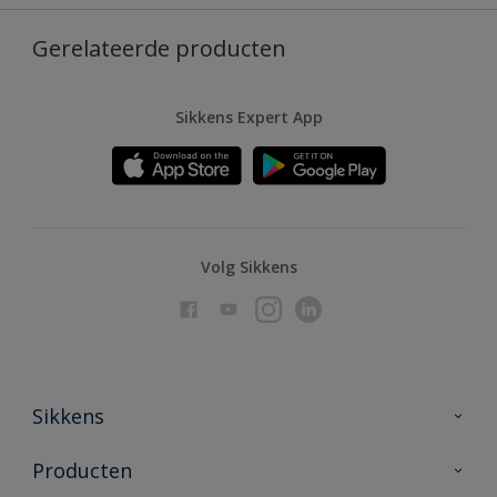
Gerelateerde producten
Sikkens Expert App
Volg Sikkens
Sikkens
Over Sikkens
Producten
AkzoNobel