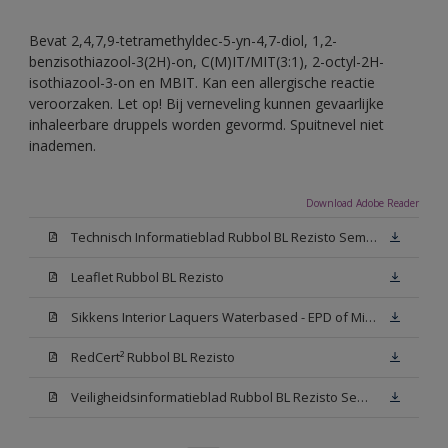
Bevat 2,4,7,9-tetramethyldec-5-yn-4,7-diol, 1,2-
benzisothiazool-3(2H)-on, C(M)IT/MIT(3:1), 2-octyl-2H-
isothiazool-3-on en MBIT. Kan een allergische reactie
veroorzaken. Let op! Bij verneveling kunnen gevaarlijke
inhaleerbare druppels worden gevormd. Spuitnevel niet
inademen.
Download Adobe Reader
Technisch Informatieblad Rubbol BL Rezisto Semi-Gloss (New Livery) (PDF)
Leaflet Rubbol BL Rezisto
Sikkens Interior Laquers Waterbased - EPD of Milieuproductverklaring
RedCert² Rubbol BL Rezisto
Veiligheidsinformatieblad Rubbol BL Rezisto Semi-Gloss N00 (MSDS)