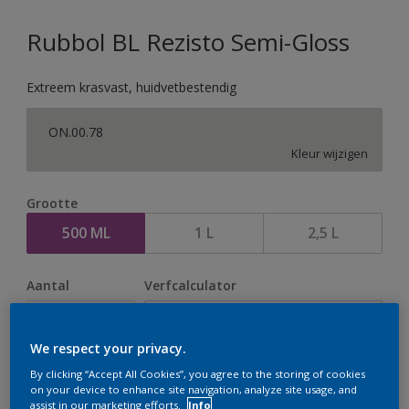
Rubbol BL Rezisto Semi-Gloss
Extreem krasvast, huidvetbestendig
ON.00.78
Kleur wijzigen
Grootte
500 ML
1 L
2,5 L
Aantal
Verfcalculator
Bereken
We respect your privacy.
By clicking “Accept All Cookies”, you agree to the storing of cookies
Op dit moment is het niet mogelijk dit product online
on your device to enhance site navigation, analyze site usage, and
assist in our marketing efforts.
Info
te bestellen. Houd de website in de gaten, we werken