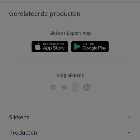
Gerelateerde producten
Sikkens Expert App
Volg Sikkens
Sikkens
Over Sikkens
Producten
AkzoNobel