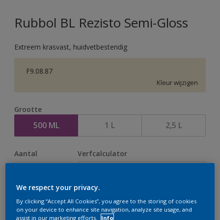
Rubbol BL Rezisto Semi-Gloss
Extreem krasvast, huidvetbestendig
F9.08.87
Kleur wijzigen
Grootte
500 ML
1 L
2,5 L
Aantal
Verfcalculator
Bereken
We respect your privacy.
By clicking “Accept All Cookies”, you agree to the storing of cookies
Op dit moment is het niet mogelijk dit product online
on your device to enhance site navigation, analyze site usage, and
assist in our marketing efforts.
Info
te bestellen. Houd de website in de gaten, we werken