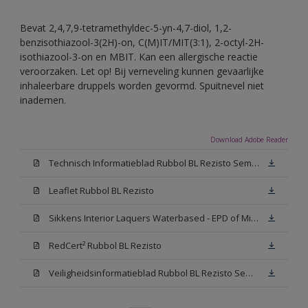
Bevat 2,4,7,9-tetramethyldec-5-yn-4,7-diol, 1,2-
benzisothiazool-3(2H)-on, C(M)IT/MIT(3:1), 2-octyl-2H-
isothiazool-3-on en MBIT. Kan een allergische reactie
veroorzaken. Let op! Bij verneveling kunnen gevaarlijke
inhaleerbare druppels worden gevormd. Spuitnevel niet
inademen.
Download Adobe Reader
Technisch Informatieblad Rubbol BL Rezisto Semi-Gloss (New Livery) (PDF)
Leaflet Rubbol BL Rezisto
Sikkens Interior Laquers Waterbased - EPD of Milieuproductverklaring
RedCert² Rubbol BL Rezisto
Veiligheidsinformatieblad Rubbol BL Rezisto Semi-Gloss N00 (MSDS)