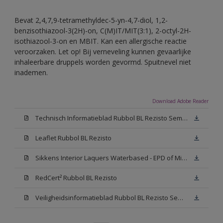
Bevat 2,4,7,9-tetramethyldec-5-yn-4,7-diol, 1,2-
benzisothiazool-3(2H)-on, C(M)IT/MIT(3:1), 2-octyl-2H-
isothiazool-3-on en MBIT. Kan een allergische reactie
veroorzaken. Let op! Bij verneveling kunnen gevaarlijke
inhaleerbare druppels worden gevormd. Spuitnevel niet
inademen.
Download Adobe Reader
Technisch Informatieblad Rubbol BL Rezisto Semi-Gloss (New Livery) (PDF)
Leaflet Rubbol BL Rezisto
Sikkens Interior Laquers Waterbased - EPD of Milieuproductverklaring
RedCert² Rubbol BL Rezisto
Veiligheidsinformatieblad Rubbol BL Rezisto Semi-Gloss N00 (MSDS)