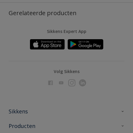
Gerelateerde producten
Sikkens Expert App
Volg Sikkens
Sikkens
Over Sikkens
Producten
AkzoNobel