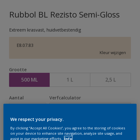
Rubbol BL Rezisto Semi-Gloss
Extreem krasvast, huidvetbestendig
E8.07.83
Kleur wijzigen
Grootte
500 ML
1 L
2,5 L
Aantal
Verfcalculator
Bereken
We respect your privacy.
By clicking “Accept All Cookies”, you agree to the storing of cookies
Op dit moment is het niet mogelijk dit product online
on your device to enhance site navigation, analyze site usage, and
assist in our marketing efforts.
Info
te bestellen. Houd de website in de gaten, we werken