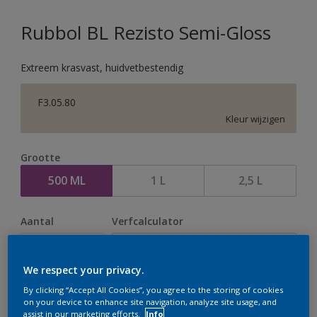
Rubbol BL Rezisto Semi-Gloss
Extreem krasvast, huidvetbestendig
F3.05.80
Kleur wijzigen
Grootte
500 ML
1 L
2,5 L
Aantal
Verfcalculator
Bereken
We respect your privacy.
By clicking “Accept All Cookies”, you agree to the storing of cookies
Op dit moment is het niet mogelijk dit product online
on your device to enhance site navigation, analyze site usage, and
assist in our marketing efforts.
Info
te bestellen. Houd de website in de gaten, we werken