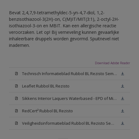
Bevat 2,4,7,9-tetramethyldec-5-yn-4,7-diol, 1,2-
benzisothiazool-3(2H)-on, C(M)IT/MIT(3:1), 2-octyl-2H-
isothiazool-3-on en MBIT. Kan een allergische reactie
veroorzaken. Let op! Bij verneveling kunnen gevaarlijke
inhaleerbare druppels worden gevormd. Spuitnevel niet
inademen.
Download Adobe Reader
Technisch Informatieblad Rubbol BL Rezisto Semi-Gloss (New Livery) (PDF)
Leaflet Rubbol BL Rezisto
Sikkens Interior Laquers Waterbased - EPD of Milieuproductverklaring
RedCert² Rubbol BL Rezisto
Veiligheidsinformatieblad Rubbol BL Rezisto Semi-Gloss N00 (MSDS)