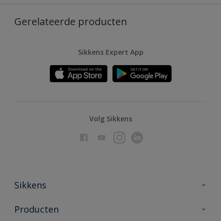
Gerelateerde producten
Sikkens Expert App
Volg Sikkens
Sikkens
Over Sikkens
Producten
AkzoNobel