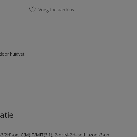
Voeg toe aan klus
door huidvet.
atie
-3(2H)-on, C(M)IT/MIT(3:1), 2-octyl-2H-isothiazool-3-on