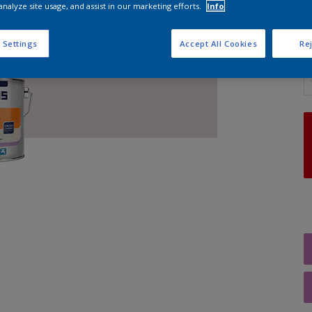
analyze site usage, and assist in our marketing efforts.
Info
 Settings
Accept All Cookies
Rej
A