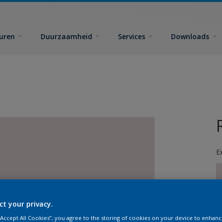
euren
Duurzaamheid
Services
Downloads
E
ct your privacy.
G
 “Accept All Cookies”, you agree to the storing of cookies on your device to enhanc