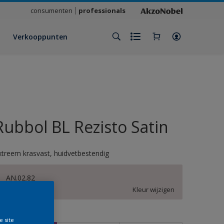
consumenten
professionals
Verkooppunten
Rubbol BL Rezisto Satin
xtreem krasvast, huidvetbestendig
AN.02.82
Kleur wijzigen
rootte
e site