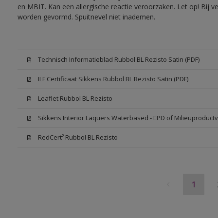
en MBIT. Kan een allergische reactie veroorzaken. Let op! Bij v
worden gevormd. Spuitnevel niet inademen.
Technisch Informatieblad Rubbol BL Rezisto Satin (PDF)
ILF Certificaat Sikkens Rubbol BL Rezisto Satin (PDF)
Leaflet Rubbol BL Rezisto
Sikkens Interior Laquers Waterbased - EPD of Milieuproductv
RedCert² Rubbol BL Rezisto
1