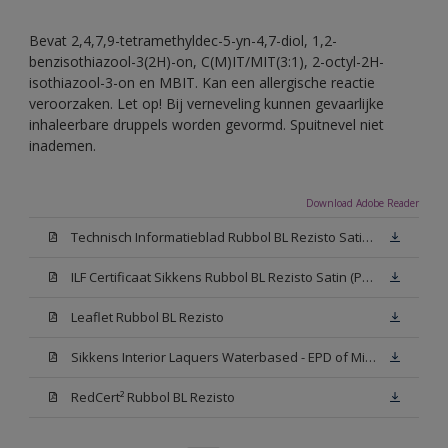
Bevat 2,4,7,9-tetramethyldec-5-yn-4,7-diol, 1,2-
benzisothiazool-3(2H)-on, C(M)IT/MIT(3:1), 2-octyl-2H-
isothiazool-3-on en MBIT. Kan een allergische reactie
veroorzaken. Let op! Bij verneveling kunnen gevaarlijke
inhaleerbare druppels worden gevormd. Spuitnevel niet
inademen.
Download Adobe Reader
Technisch Informatieblad Rubbol BL Rezisto Satin (PDF)
ILF Certificaat Sikkens Rubbol BL Rezisto Satin (PDF)
Leaflet Rubbol BL Rezisto
Sikkens Interior Laquers Waterbased - EPD of Milieuproductverklaring
RedCert² Rubbol BL Rezisto