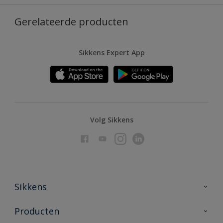
Gerelateerde producten
Sikkens Expert App
Volg Sikkens
Sikkens
Over Sikkens
Producten
AkzoNobel