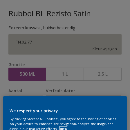
Rubbol BL Rezisto Satin
Extreem krasvast, huidvetbestendig
FN.02.77
Kleur wijzigen
Grootte
500 ML
1 L
2,5 L
Aantal
Verfcalculator
Bereken
We respect your privacy.
By clicking “Accept All Cookies”, you agree to the storing of cookies
Op dit moment is het niet mogelijk dit product online
on your device to enhance site navigation, analyze site usage, and
assist in our marketing efforts.
Info
te bestellen. Houd de website in de gaten, we werken