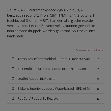
Bevat 2,4,7,9-tetramethyldec-5-yn-4,7-diol, 1,2-
benzisothiazool-3(2H)-on, C(M)IT/MIT(3:1), 2-octyl-2H-
isothiazool-3-on en MBIT. Kan een allergische reactie
veroorzaken. Let op! Bij verneveling kunnen gevaarlijke
inhaleerbare druppels worden gevormd. Spuitnevel niet
inademen.
Download Adobe Reader
Technisch Informatieblad Rubbol BL Rezisto Satin (PDF)
ILF Certificaat Sikkens Rubbol BL Rezisto Satin (PDF)
Leaflet Rubbol BL Rezisto
Sikkens Interior Laquers Waterbased - EPD of Milieuproductverklaring
RedCert² Rubbol BL Rezisto