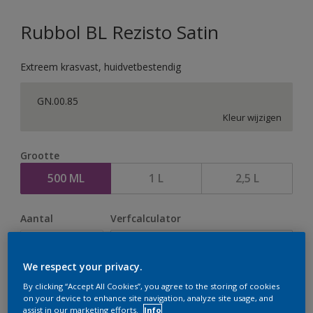
Rubbol BL Rezisto Satin
Extreem krasvast, huidvetbestendig
GN.00.85
Kleur wijzigen
Grootte
500 ML
1 L
2,5 L
Aantal
Verfcalculator
Bereken
We respect your privacy.
By clicking “Accept All Cookies”, you agree to the storing of cookies
Op dit moment is het niet mogelijk dit product online
on your device to enhance site navigation, analyze site usage, and
assist in our marketing efforts.
Info
te bestellen. Houd de website in de gaten, we werken