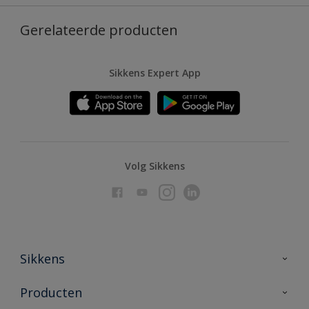
Gerelateerde producten
Sikkens Expert App
Volg Sikkens
Sikkens
Over Sikkens
Producten
AkzoNobel