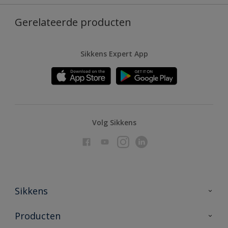
Gerelateerde producten
Sikkens Expert App
Volg Sikkens
Sikkens
Over Sikkens
Producten
AkzoNobel