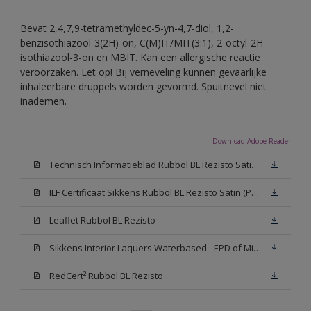
Bevat 2,4,7,9-tetramethyldec-5-yn-4,7-diol, 1,2-
benzisothiazool-3(2H)-on, C(M)IT/MIT(3:1), 2-octyl-2H-
isothiazool-3-on en MBIT. Kan een allergische reactie
veroorzaken. Let op! Bij verneveling kunnen gevaarlijke
inhaleerbare druppels worden gevormd. Spuitnevel niet
inademen.
Download Adobe Reader
Technisch Informatieblad Rubbol BL Rezisto Satin (PDF)
ILF Certificaat Sikkens Rubbol BL Rezisto Satin (PDF)
Leaflet Rubbol BL Rezisto
Sikkens Interior Laquers Waterbased - EPD of Milieuproductverklaring
RedCert² Rubbol BL Rezisto