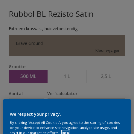
Rubbol BL Rezisto Satin
Extreem krasvast, huidvetbestendig
Brave Ground
Kleur wijzigen
Grootte
500 ML
1 L
2,5 L
Aantal
Verfcalculator
Bereken
We respect your privacy.
By clicking “Accept All Cookies”, you agree to the storing of cookies
Op dit moment is het niet mogelijk dit product online
on your device to enhance site navigation, analyze site usage, and
assist in our marketing efforts.
Info
te bestellen. Houd de website in de gaten, we werken