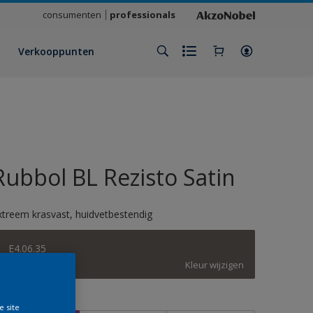
consumenten
professionals
Verkooppunten
Rubbol BL Rezisto Satin
xtreem krasvast, huidvetbestendig
E4.06.35
Kleur wijzigen
rootte
e site