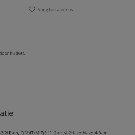
Voeg toe aan klus
door huidvet.
atie
-3(2H)-on, C(M)IT/MIT(3:1), 2-octyl-2H-isothiazool-3-on