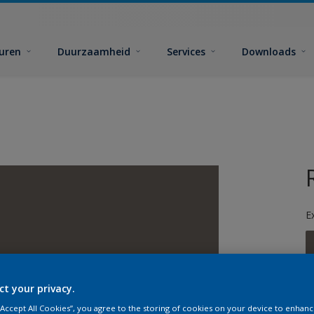
euren
Duurzaamheid
Services
Downloads
E
ct your privacy.
G
 “Accept All Cookies”, you agree to the storing of cookies on your device to enhanc