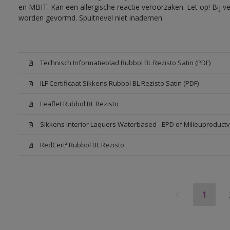
en MBIT. Kan een allergische reactie veroorzaken. Let op! Bij v
worden gevormd. Spuitnevel niet inademen.
Technisch Informatieblad Rubbol BL Rezisto Satin (PDF)
ILF Certificaat Sikkens Rubbol BL Rezisto Satin (PDF)
Leaflet Rubbol BL Rezisto
Sikkens Interior Laquers Waterbased - EPD of Milieuproductv
RedCert² Rubbol BL Rezisto
1