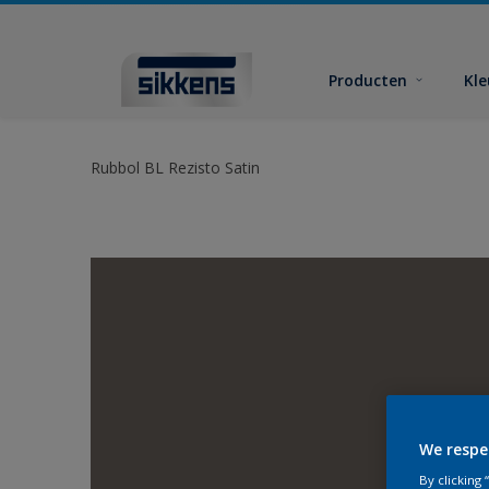
Producten
Kl
Rubbol BL Rezisto Satin
We respe
By clicking