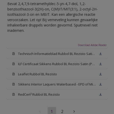
Bevat 2,4,7,9-tetramethyldec-5-yn-4,7-diol, 1,2-
benzisothiazool-3(2H)-on, C(M)IT/MIT(3:1), 2-octyl-2H-
isothiazool-3-on en MBIT. Kan een allergische reactie
veroorzaken. Let op! Bij verneveling kunnen gevaarlijke
inhaleerbare druppels worden gevormd. Spuitnevel niet
inademen.
Download Adobe Reader
Technisch Informatieblad Rubbol BL Rezisto Satin (PDF)
ILF Certificaat Sikkens Rubbol BL Rezisto Satin (PDF)
Leaflet Rubbol BL Rezisto
Sikkens Interior Laquers Waterbased - EPD of Milieuproductverklaring
RedCert² Rubbol BL Rezisto
1
2