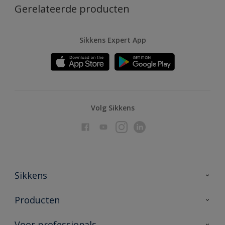
Gerelateerde producten
Sikkens Expert App
Volg Sikkens
Sikkens
Over Sikkens
Producten
AkzoNobel
Producten voor binnen
Voor professionals