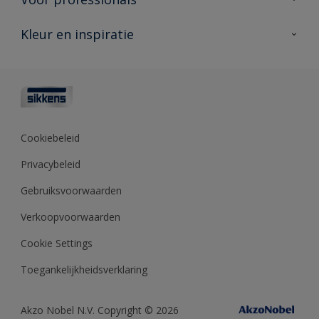
Duurzaamheid
Producten voor buiten
Veelgestelde vragen
Advies & service
Kleur en inspiratie
Vind je verkooppunt
Contact
Sikkens academy
Informatiebladen
Kleuren
Opdrachtgevers
Downloads
Kleurtesters
Polyfilla Pro
Kleurcollecties
Meesterhand
Kleur van het jaar
Cookiebeleid
Sikkens Center
Kleurhulpmiddelen
Privacybeleid
Kennisbank
Gebruiksvoorwaarden
Verkoopvoorwaarden
Cookie Settings
Toegankelijkheidsverklaring
Akzo Nobel N.V. Copyright © 2026