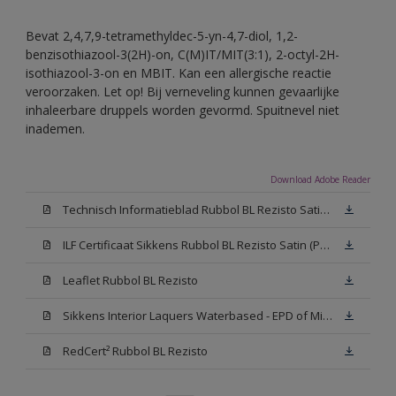
Bevat 2,4,7,9-tetramethyldec-5-yn-4,7-diol, 1,2-
benzisothiazool-3(2H)-on, C(M)IT/MIT(3:1), 2-octyl-2H-
isothiazool-3-on en MBIT. Kan een allergische reactie
veroorzaken. Let op! Bij verneveling kunnen gevaarlijke
inhaleerbare druppels worden gevormd. Spuitnevel niet
inademen.
Download Adobe Reader
Technisch Informatieblad Rubbol BL Rezisto Satin (PDF)
ILF Certificaat Sikkens Rubbol BL Rezisto Satin (PDF)
Leaflet Rubbol BL Rezisto
Sikkens Interior Laquers Waterbased - EPD of Milieuproductverklaring
RedCert² Rubbol BL Rezisto