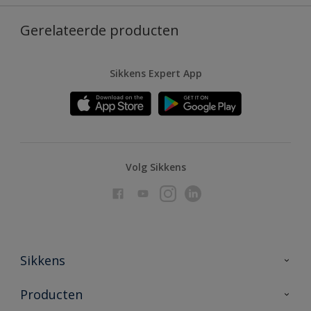
Gerelateerde producten
Sikkens Expert App
Volg Sikkens
Sikkens
Over Sikkens
Producten
AkzoNobel