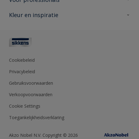
Duurzaamheid
Producten voor buiten
Veelgestelde vragen
Advies & service
Kleur en inspiratie
Vind je verkooppunt
Contact
Sikkens academy
Informatiebladen
Kleuren
Opdrachtgevers
Downloads
Kleurtesters
Polyfilla Pro
Kleurcollecties
Meesterhand
Kleur van het jaar
Cookiebeleid
Sikkens Center
Kleurhulpmiddelen
Privacybeleid
Kennisbank
Gebruiksvoorwaarden
Verkoopvoorwaarden
Cookie Settings
Toegankelijkheidsverklaring
Akzo Nobel N.V. Copyright © 2026