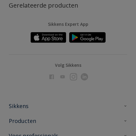
Gerelateerde producten
Sikkens Expert App
Volg Sikkens
Sikkens
Over Sikkens
Producten
AkzoNobel
Producten voor binnen
Voor professionals