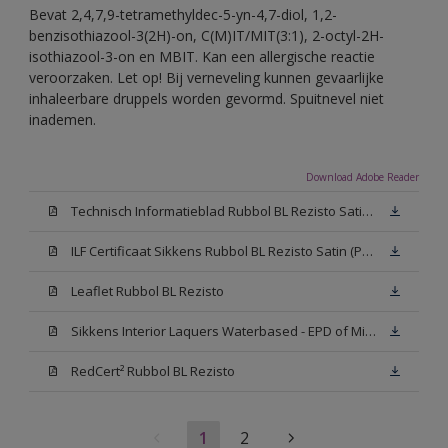
Bevat 2,4,7,9-tetramethyldec-5-yn-4,7-diol, 1,2-
benzisothiazool-3(2H)-on, C(M)IT/MIT(3:1), 2-octyl-2H-
isothiazool-3-on en MBIT. Kan een allergische reactie
veroorzaken. Let op! Bij verneveling kunnen gevaarlijke
inhaleerbare druppels worden gevormd. Spuitnevel niet
inademen.
Download Adobe Reader
Technisch Informatieblad Rubbol BL Rezisto Satin (PDF)
ILF Certificaat Sikkens Rubbol BL Rezisto Satin (PDF)
Leaflet Rubbol BL Rezisto
Sikkens Interior Laquers Waterbased - EPD of Milieuproductverklaring
RedCert² Rubbol BL Rezisto
1
2